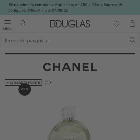
-5€ na primeira compra na App acima de 75€ + Oferta Supresa 🎁
Código SURPRESA ✨ até 07/08/26
MENU
+ 95 BEAUTY POINTS
-21%