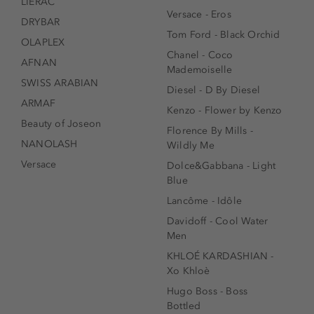
LIERAC
Versace - Eros
DRYBAR
Tom Ford - Black Orchid
OLAPLEX
Chanel - Coco
AFNAN
Mademoiselle
SWISS ARABIAN
Diesel - D By Diesel
ARMAF
Kenzo - Flower by Kenzo
Beauty of Joseon
Florence By Mills -
NANOLASH
Wildly Me
Versace
Dolce&Gabbana - Light
Blue
Lancôme - Idôle
Davidoff - Cool Water
Men
KHLOÉ KARDASHIAN -
Xo Khloè
Hugo Boss - Boss
Bottled