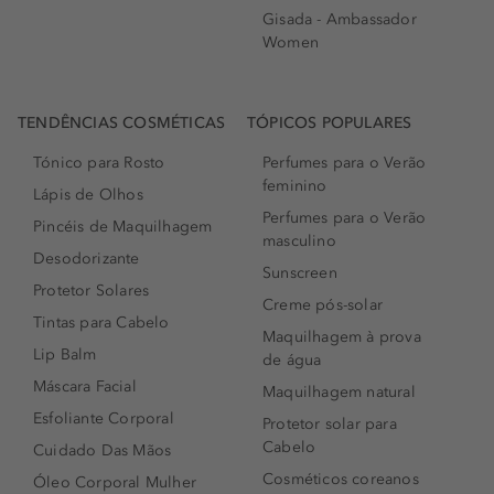
Gisada - Ambassador
Women
TENDÊNCIAS COSMÉTICAS
TÓPICOS POPULARES
Tónico para Rosto
Perfumes para o Verão
feminino
Lápis de Olhos
Perfumes para o Verão
Pincéis de Maquilhagem
masculino
Desodorizante
Sunscreen
Protetor Solares
Creme pós-solar
Tintas para Cabelo
Maquilhagem à prova
Lip Balm
de água
Máscara Facial
Maquilhagem natural
Esfoliante Corporal
Protetor solar para
Cabelo
Cuidado Das Mãos
Cosméticos coreanos
Óleo Corporal Mulher