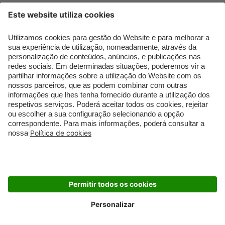
Que formato de rosto
Bronzer
tenho?
Creme de Dia
Perfumes árabes
Sérum de Rosto
Novidades
Body mist & Spray
Melhores Perfumes
corporal
Femininos
Produtos para Cabelo
TOP 10: Perfumes
Homem
Masculinos
Espuma de Limpeza
Pestanas Postiças
Facial
Creme Rosto Homem
Dermocosmética
Creme de Barbear &
Limpeza de Rosto
Depilatórios
Óleos para Cabelo e
Rímel colorido
Séruns
Embalagens Sustentáveis
Luxo Mais Sustentável
Cartão Douglas