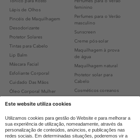
Tónico para Rosto
Perfumes para o Verão
feminino
Lápis de Olhos
Perfumes para o Verão
Pincéis de Maquilhagem
masculino
Desodorizante
Sunscreen
Protetor Solares
Creme pós-solar
Tintas para Cabelo
Maquilhagem à prova
Lip Balm
de água
Máscara Facial
Maquilhagem natural
Esfoliante Corporal
Protetor solar para
Cabelo
Cuidado Das Mãos
Cosméticos coreanos
Óleo Corporal Mulher
Que formato de rosto
Bronzer
tenho?
Creme de Dia
Perfumes árabes
Sérum de Rosto
Novidades
Body mist & Spray
Melhores Perfumes
corporal
Femininos