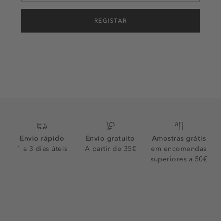
REGISTAR
Envio rápido
Envio gratuito
Amostras grátis
1 a 3 dias úteis
A partir de 35€
em encomendas
superiores a 50€