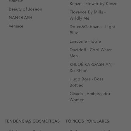
ARMAF
Kenzo - Flower by Kenzo
Beauty of Joseon
Florence By Mills -
NANOLASH
Wildly Me
Versace
Dolce&Gabbana - Light
Blue
Lancôme - Idôle
Davidoff - Cool Water
Men
KHLOÉ KARDASHIAN -
Xo Khloè
Hugo Boss - Boss
Bottled
Gisada - Ambassador
Women
TENDÊNCIAS COSMÉTICAS
TÓPICOS POPULARES