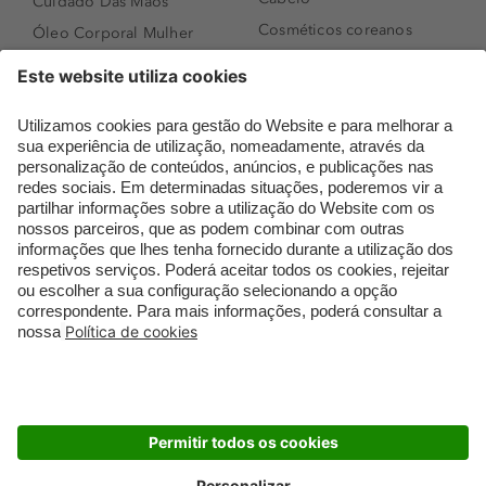
Cuidado Das Mãos
Cosméticos coreanos
Óleo Corporal Mulher
Que formato de rosto
Bronzer
tenho?
Creme de Dia
Perfumes árabes
Sérum de Rosto
Novidades
Body mist & Spray
Melhores Perfumes
corporal
Femininos
Produtos para Cabelo
TOP 10: Perfumes
Homem
Masculinos
Espuma de Limpeza
Pestanas Postiças
Facial
Creme Rosto Homem
Dermocosmética
Creme de Barbear &
Limpeza de Rosto
Depilatórios
Óleos para Cabelo e
Rímel colorido
Séruns
Embalagens Sustentáveis
Luxo Mais Sustentável