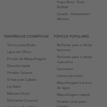
Hugo Boss - Boss
Bottled
Gisada - Ambassador
Women
TENDÊNCIAS COSMÉTICAS
TÓPICOS POPULARES
Tónico para Rosto
Perfumes para o Verão
feminino
Lápis de Olhos
Perfumes para o Verão
Pincéis de Maquilhagem
masculino
Desodorizante
Sunscreen
Protetor Solares
Creme pós-solar
Tintas para Cabelo
Maquilhagem à prova
Lip Balm
de água
Máscara Facial
Maquilhagem natural
Esfoliante Corporal
Protetor solar para
Cabelo