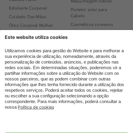
Maquilhagem natural
Esfoliante Corporal
Protetor solar para
Cabelo
Cuidado Das Mãos
Cosméticos coreanos
Óleo Corporal Mulher
Que formato de rosto
Bronzer
tenho?
Creme de Dia
Perfumes árabes
Sérum de Rosto
Novidades
Body mist & Spray
Melhores Perfumes
corporal
Femininos
Produtos para Cabelo
TOP 10: Perfumes
Homem
Masculinos
Espuma de Limpeza
Pestanas Postiças
Facial
Creme Rosto Homem
Dermocosmética
Creme de Barbear &
Limpeza de Rosto
Depilatórios
Óleos para Cabelo e
Rímel colorido
Séruns