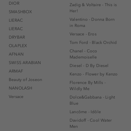
DIOR
Zadig & Voltaire - This is
Her!
SMASHBOX
Valentino - Donna Born
LIERAC
in Roma
LIERAC
Versace - Eros
DRYBAR
Tom Ford - Black Orchid
OLAPLEX
Chanel - Coco
AFNAN
Mademoiselle
SWISS ARABIAN
Diesel - D By Diesel
ARMAF
Kenzo - Flower by Kenzo
Beauty of Joseon
Florence By Mills -
NANOLASH
Wildly Me
Versace
Dolce&Gabbana - Light
Blue
Lancôme - Idôle
Davidoff - Cool Water
Men