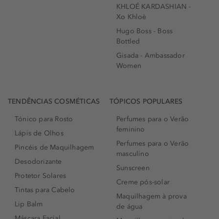
KHLOÉ KARDASHIAN -
Xo Khloè
Hugo Boss - Boss
Bottled
Gisada - Ambassador
Women
TENDÊNCIAS COSMÉTICAS
TÓPICOS POPULARES
Tónico para Rosto
Perfumes para o Verão
feminino
Lápis de Olhos
Perfumes para o Verão
Pincéis de Maquilhagem
masculino
Desodorizante
Sunscreen
Protetor Solares
Creme pós-solar
Tintas para Cabelo
Maquilhagem à prova
Lip Balm
de água
Máscara Facial