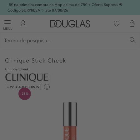
-5€ na primeira compra na App acima de 75€ + Oferta Supresa 🎁
Código SURPRESA ✨ até 07/08/26
MENU
Clinique
Stick Cheek
Chubby Cheek
+ 22 BEAUTY POINTS
-38%