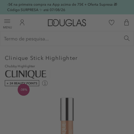
-5€ na primeira compra na App acima de 75€ + Oferta Supresa 🎁
Código SURPRESA ✨ até 07/08/26
MENU
Clinique
Stick Highlighter
Chubby Highlighter
+ 24 BEAUTY POINTS
-38%