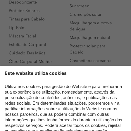
Desodorizante
Sunscreen
Protetor Solares
Creme pós-solar
Tintas para Cabelo
Maquilhagem à prova
Lip Balm
de água
Máscara Facial
Maquilhagem natural
Esfoliante Corporal
Protetor solar para
Cabelo
Cuidado Das Mãos
Cosméticos coreanos
Óleo Corporal Mulher
Que formato de rosto
Bronzer
tenho?
Creme de Dia
Perfumes árabes
Sérum de Rosto
Novidades
Body mist & Spray
Melhores Perfumes
corporal
Femininos
Produtos para Cabelo
TOP 10: Perfumes
Homem
Masculinos
Espuma de Limpeza
Pestanas Postiças
Facial