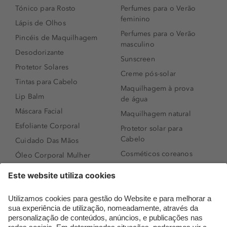
Tónico para Rosto
Perfumes para o Verão
feminino
Lápis de Olhos
Perfumes para o Verão
Pincéis de Maquilhagem
masculino
Desodorizante
Sunscreen
Protetor Solares
Creme pós-solar
Tintas para Cabelo
Maquilhagem à prova
Lip Balm
de água
Máscara Facial
Maquilhagem natural
Esfoliante Corporal
Protetor solar para
Cabelo
Cuidado Das Mãos
Cosméticos coreanos
Óleo Corporal Mulher
Que formato de rosto
Bronzer
tenho?
Creme de Dia
Perfumes árabes
Sérum de Rosto
Novidades
Body mist & Spray
Melhores Perfumes
corporal