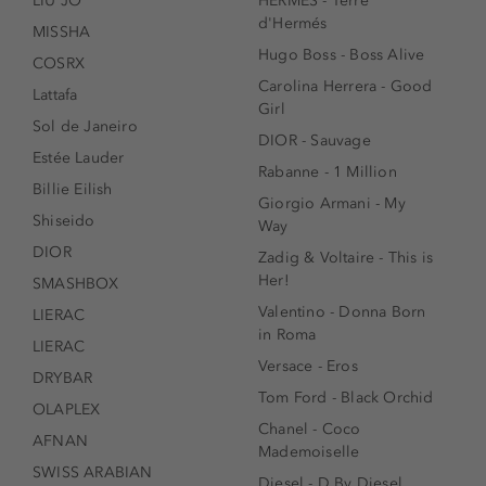
LIU JO
HERMÈS - Terre
d'Hermés
MISSHA
Hugo Boss - Boss Alive
COSRX
Carolina Herrera - Good
Lattafa
Girl
Sol de Janeiro
DIOR - Sauvage
Estée Lauder
Rabanne - 1 Million
Billie Eilish
Giorgio Armani - My
Shiseido
Way
DIOR
Zadig & Voltaire - This is
Her!
SMASHBOX
Valentino - Donna Born
LIERAC
in Roma
LIERAC
Versace - Eros
DRYBAR
Tom Ford - Black Orchid
OLAPLEX
Chanel - Coco
AFNAN
Mademoiselle
SWISS ARABIAN
Diesel - D By Diesel