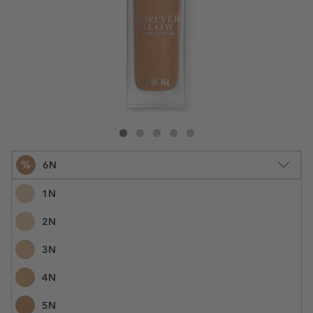
DIOR Dior Forever Glow Star Filter - iluminador multiusos
Dior Forever Glow Star Filter - iluminador multiusos
Dior Forever Glow Star Filter - iluminador mult
Dior Forever Glow Star Filter - iluminador
Dior Forever Glow Star Filter - ilumi
%
6N
1N
2N
30 ml
3N
€ 58,99
€ 23,50
N.° do artigo: 1171065
€ 78,33 / 100 ml
4N
POUPE -60%
5N