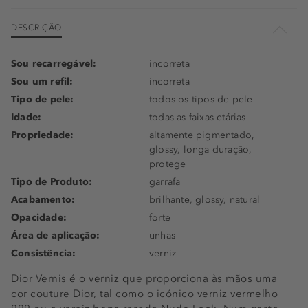
853 - Rouge Trafalgar
DESCRIÇÃO
902 - Pied-De-Poule
Sou recarregável:
incorreta
999 - Rouge
Sou um refil:
incorreta
Tipo de pele:
todos os tipos de pele
Idade:
todas as faixas etárias
Propriedade:
altamente pigmentado,
glossy, longa duração,
protege
Tipo de Produto:
garrafa
Acabamento:
brilhante, glossy, natural
Opacidade:
forte
Área de aplicação:
unhas
Consistência:
verniz
Dior Vernis é o verniz que proporciona às mãos uma
cor couture Dior, tal como o icónico verniz vermelho