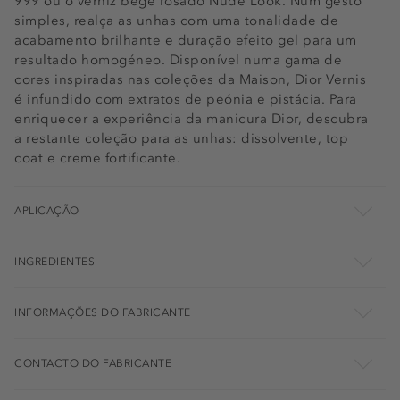
999 ou o verniz bege rosado Nude Look. Num gesto
simples, realça as unhas com uma tonalidade de
acabamento brilhante e duração efeito gel para um
resultado homogéneo. Disponível numa gama de
cores inspiradas nas coleções da Maison, Dior Vernis
é infundido com extratos de peónia e pistácia. Para
enriquecer a experiência da manicura Dior, descubra
a restante coleção para as unhas: dissolvente, top
coat e creme fortificante.
APLICAÇÃO
INGREDIENTES
INFORMAÇÕES DO FABRICANTE
CONTACTO DO FABRICANTE