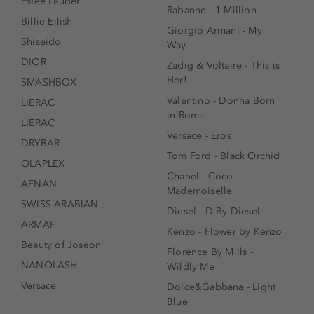
Estée Lauder
Rabanne - 1 Million
Billie Eilish
Giorgio Armani - My
Shiseido
Way
DIOR
Zadig & Voltaire - This is
Her!
SMASHBOX
Valentino - Donna Born
LIERAC
in Roma
LIERAC
Versace - Eros
DRYBAR
Tom Ford - Black Orchid
OLAPLEX
Chanel - Coco
AFNAN
Mademoiselle
SWISS ARABIAN
Diesel - D By Diesel
ARMAF
Kenzo - Flower by Kenzo
Beauty of Joseon
Florence By Mills -
NANOLASH
Wildly Me
Versace
Dolce&Gabbana - Light
Blue