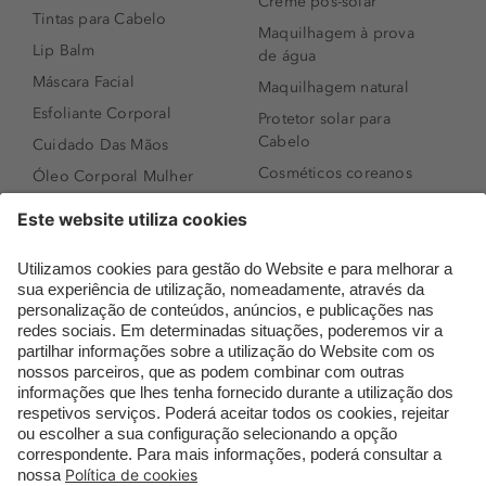
Creme pós-solar
Tintas para Cabelo
Maquilhagem à prova
Lip Balm
de água
Máscara Facial
Maquilhagem natural
Esfoliante Corporal
Protetor solar para
Cabelo
Cuidado Das Mãos
Cosméticos coreanos
Óleo Corporal Mulher
Que formato de rosto
Bronzer
tenho?
Creme de Dia
Perfumes árabes
Sérum de Rosto
Novidades
Body mist & Spray
Melhores Perfumes
corporal
Femininos
Produtos para Cabelo
TOP 10: Perfumes
Homem
Masculinos
Espuma de Limpeza
Pestanas Postiças
Facial
Creme Rosto Homem
Dermocosmética