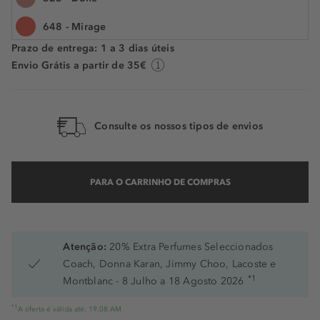
POUPE -24%
648 - Mirage
Prazo de entrega: 1 a 3 dias úteis
558 - Grace
Envio Grátis a partir de 35€
878 - Victoire
449 - Dansante
Consulte os nossos tipos de envios
07 - Jasmim
108 - Muguet
PARA O CARRINHO DE COMPRAS
206 - Gris Dior
268 - Ruban
Atenção:
20% Extra Perfumes Seleccionados
47 - Nuit 1947
Coach, Donna Karan, Jimmy Choo, Lacoste e
*1
Montblanc - 8 Julho a 18 Agosto 2026
513 - J'Adore
*1
A oferta é válida até: 19.08.AM
796 - Denim