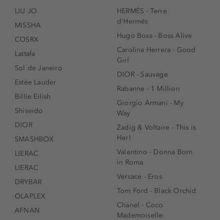
LIU JO
HERMÈS - Terre
d'Hermés
MISSHA
Hugo Boss - Boss Alive
COSRX
Carolina Herrera - Good
Lattafa
Girl
Sol de Janeiro
DIOR - Sauvage
Estée Lauder
Rabanne - 1 Million
Billie Eilish
Giorgio Armani - My
Shiseido
Way
DIOR
Zadig & Voltaire - This is
Her!
SMASHBOX
Valentino - Donna Born
LIERAC
in Roma
LIERAC
Versace - Eros
DRYBAR
Tom Ford - Black Orchid
OLAPLEX
Chanel - Coco
AFNAN
Mademoiselle