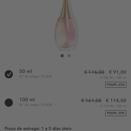
DIOR J'adore Eau de toilette - Eau de toilette
J'adore Eau de toilette - Eau de toilette
50 ml
€ 116,00
€ 91,00
N.° do artigo: 912639
€ 182,00 / 100 ml
POUPE -22%
100 ml
€ 161,00
€ 114,00
N.° do artigo: 912638
€ 114,00 / 100 ml
POUPE -29%
Prazo de entrega: 1 a 3 dias úteis