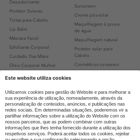
Desodorizante
Sunscreen
Protetor Solares
Creme pós-solar
Tintas para Cabelo
Maquilhagem à prova
Lip Balm
de água
Máscara Facial
Maquilhagem natural
Esfoliante Corporal
Protetor solar para
Cabelo
Cuidado Das Mãos
Cosméticos coreanos
Óleo Corporal Mulher
Que formato de rosto
Bronzer
tenho?
Creme de Dia
Perfumes árabes
Sérum de Rosto
Novidades
Body mist & Spray
Melhores Perfumes
corporal
Femininos
Produtos para Cabelo
TOP 10: Perfumes
Homem
Masculinos
Espuma de Limpeza
Pestanas Postiças
Facial