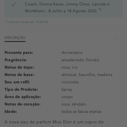
Coach, Donna Karan, Jimmy Choo, Lacoste e
*1
Montblanc - 8 Julho a 18 Agosto 2026
*1
A oferta é válida até: 19.08.AM
DESCRIÇÃO
Presente para:
Aniversário
Fragrância:
amadeirado, florido
Notas de topo:
rosa, íris
Notas de base:
almíscar, baunilha, madeira
Sou um refil:
incorreta
Tipo de Produto:
Spray
Área de aplicação:
corpo
Notas de coração:
rosa, sândalo
Idade:
todas as faixas etárias
A nova eau de parfum Miss Dior é um sopro de