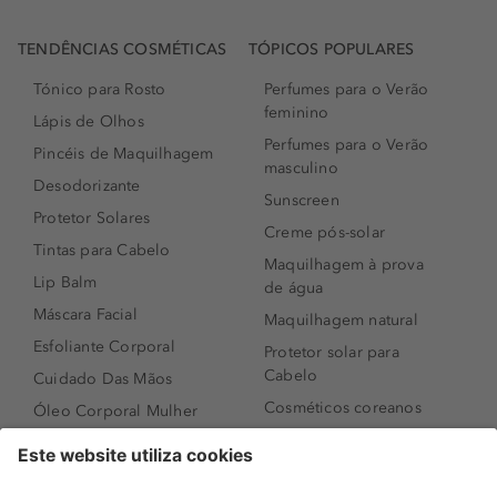
TENDÊNCIAS COSMÉTICAS
TÓPICOS POPULARES
Tónico para Rosto
Perfumes para o Verão
feminino
Lápis de Olhos
Perfumes para o Verão
Pincéis de Maquilhagem
masculino
Desodorizante
Sunscreen
Protetor Solares
Creme pós-solar
Tintas para Cabelo
Maquilhagem à prova
Lip Balm
de água
Máscara Facial
Maquilhagem natural
Esfoliante Corporal
Protetor solar para
Cabelo
Cuidado Das Mãos
Cosméticos coreanos
Óleo Corporal Mulher
Que formato de rosto
Bronzer
tenho?
Creme de Dia
Perfumes árabes