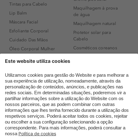
Tintas para Cabelo
Maquilhagem à prova
Lip Balm
de água
Máscara Facial
Maquilhagem natural
Esfoliante Corporal
Protetor solar para
Cabelo
Cuidado Das Mãos
Cosméticos coreanos
Óleo Corporal Mulher
Que formato de rosto
Bronzer
tenho?
Creme de Dia
Perfumes árabes
Sérum de Rosto
Novidades
Body mist & Spray
Melhores Perfumes
corporal
Femininos
Produtos para Cabelo
TOP 10: Perfumes
Homem
Masculinos
Espuma de Limpeza
Pestanas Postiças
Facial
Creme Rosto Homem
Dermocosmética