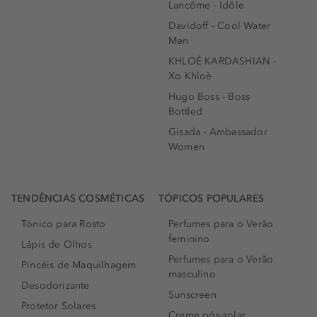
Lancôme - Idôle
Davidoff - Cool Water
Men
KHLOÉ KARDASHIAN -
Xo Khloè
Hugo Boss - Boss
Bottled
Gisada - Ambassador
Women
TENDÊNCIAS COSMÉTICAS
TÓPICOS POPULARES
Tónico para Rosto
Perfumes para o Verão
feminino
Lápis de Olhos
Perfumes para o Verão
Pincéis de Maquilhagem
masculino
Desodorizante
Sunscreen
Protetor Solares
Creme pós-solar