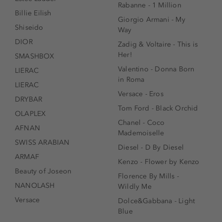
Rabanne - 1 Million
Billie Eilish
Giorgio Armani - My
Shiseido
Way
DIOR
Zadig & Voltaire - This is
Her!
SMASHBOX
Valentino - Donna Born
LIERAC
in Roma
LIERAC
Versace - Eros
DRYBAR
Tom Ford - Black Orchid
OLAPLEX
Chanel - Coco
AFNAN
Mademoiselle
SWISS ARABIAN
Diesel - D By Diesel
ARMAF
Kenzo - Flower by Kenzo
Beauty of Joseon
Florence By Mills -
NANOLASH
Wildly Me
Versace
Dolce&Gabbana - Light
Blue