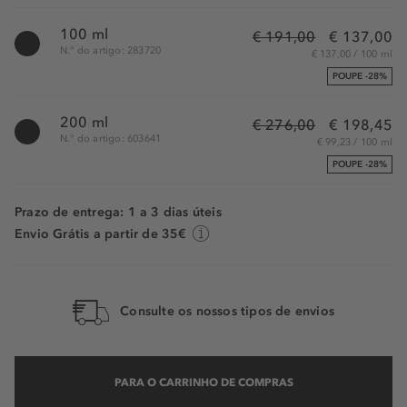
100 ml
€ 191,00
€ 137,00
N.° do artigo: 283720
€ 137,00 / 100 ml
POUPE -28%
200 ml
€ 276,00
€ 198,45
N.° do artigo: 603641
€ 99,23 / 100 ml
POUPE -28%
Prazo de entrega: 1 a 3 dias úteis
Envio Grátis a partir de 35€
Consulte os nossos tipos de envios
PARA O CARRINHO DE COMPRAS