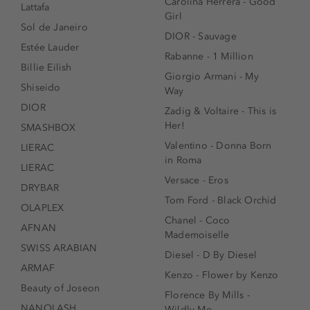
Carolina Herrera - Good
Lattafa
Girl
Sol de Janeiro
DIOR - Sauvage
Estée Lauder
Rabanne - 1 Million
Billie Eilish
Giorgio Armani - My
Shiseido
Way
DIOR
Zadig & Voltaire - This is
Her!
SMASHBOX
Valentino - Donna Born
LIERAC
in Roma
LIERAC
Versace - Eros
DRYBAR
Tom Ford - Black Orchid
OLAPLEX
Chanel - Coco
AFNAN
Mademoiselle
SWISS ARABIAN
Diesel - D By Diesel
ARMAF
Kenzo - Flower by Kenzo
Beauty of Joseon
Florence By Mills -
NANOLASH
Wildly Me