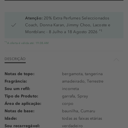
Atenção:
20% Extra Perfumes Seleccionados
Coach, Donna Karan, Jimmy Choo, Lacoste e
*1
Montblanc - 8 Julho a 18 Agosto 2026
*1
A oferta é válida até: 19.08.AM
DESCRIÇÃO
Notas de topo:
bergamota, tangerina
Fragrância:
amadeirado, Terrestre
Sou um refil:
incorreta
Tipo de Produto:
garrafa, Spray
Área de aplicação:
corpo
Notas de base:
baunilha, Cumaru
Idade:
todas as faixas etárias
Sou recarregável:
verdadeiro