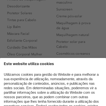
masculino
Desodorizante
Sunscreen
Protetor Solares
Creme pós-solar
Tintas para Cabelo
Maquilhagem à prova
Lip Balm
de água
Máscara Facial
Maquilhagem natural
Esfoliante Corporal
Protetor solar para
Cabelo
Cuidado Das Mãos
Cosméticos coreanos
Óleo Corporal Mulher
Que formato de rosto
Bronzer
tenho?
Creme de Dia
Perfumes árabes
Sérum de Rosto
Novidades
Body mist & Spray
Melhores Perfumes
corporal
Femininos
Produtos para Cabelo
TOP 10: Perfumes
Homem
Masculinos
Espuma de Limpeza