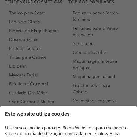
TENDÊNCIAS COSMÉTICAS
TÓPICOS POPULARES
Tónico para Rosto
Perfumes para o Verão
feminino
Lápis de Olhos
Perfumes para o Verão
Pincéis de Maquilhagem
masculino
Desodorizante
Sunscreen
Protetor Solares
Creme pós-solar
Tintas para Cabelo
Maquilhagem à prova
Lip Balm
de água
Máscara Facial
Maquilhagem natural
Esfoliante Corporal
Protetor solar para
Cabelo
Cuidado Das Mãos
Cosméticos coreanos
Óleo Corporal Mulher
Que formato de rosto
Bronzer
tenho?
Creme de Dia
Perfumes árabes
Sérum de Rosto
Novidades