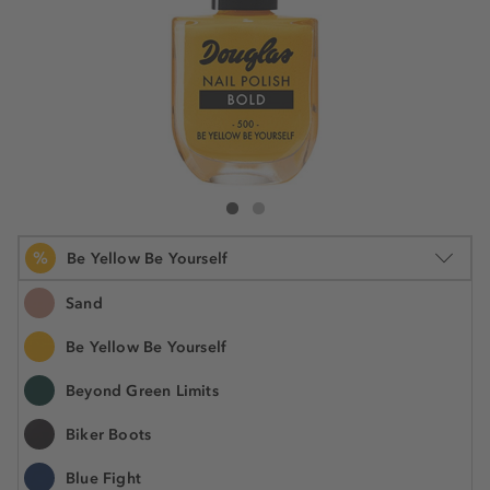
Douglas Collection Nail Polish
Nail Polish
%
Be Yellow Be Yourself
Sand
Be Yellow Be Yourself
10 ml
Beyond Green Limits
€ 4,99
€ 3,00
N.° do artigo: 017553
€ 0,30 / 1 ml
Biker Boots
POUPE -40%
Blue Fight