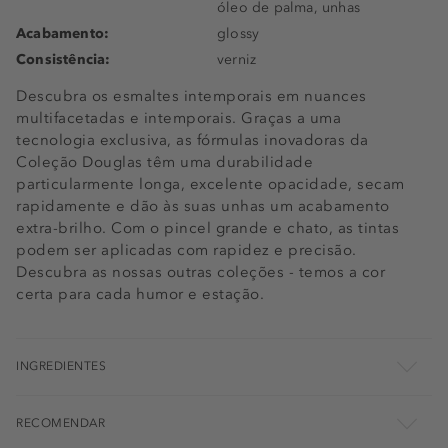
óleo de palma, unhas
Velvet Skirt
Acabamento:
glossy
White Sneakers
Consistência:
verniz
2 - Ivory
Descubra os esmaltes intemporais em nuances
multifacetadas e intemporais. Graças a uma
tecnologia exclusiva, as fórmulas inovadoras da
Coleção Douglas têm uma durabilidade
particularmente longa, excelente opacidade, secam
rapidamente e dão às suas unhas um acabamento
extra-brilho. Com o pincel grande e chato, as tintas
podem ser aplicadas com rapidez e precisão.
Descubra as nossas outras coleções - temos a cor
certa para cada humor e estação.
INGREDIENTES
RECOMENDAR