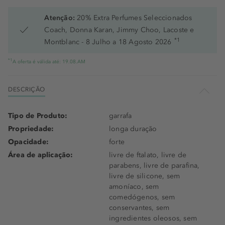
Pink Ballerina
Atenção:
20% Extra Perfumes Seleccionados
Coach, Donna Karan, Jimmy Choo, Lacoste e
Power Of Fushia
*1
Montblanc - 8 Julho a 18 Agosto 2026
Red Pumps
*1
A oferta é válida até: 19.08.AM
Rocky Vinyard
DESCRIÇÃO
Sailor Jumper
Singular Mocassin
Tipo de Produto:
garrafa
Propriedade:
longa duração
Terracotta
Opacidade:
forte
The Red Coat
Área de aplicação:
livre de ftalato, livre de
parabens, livre de parafina,
The Red Perfecto
livre de silicone, sem
amoníaco, sem
Turtlekneck Jumper
comedógenos, sem
conservantes, sem
Unique Blazer
ingredientes oleosos, sem