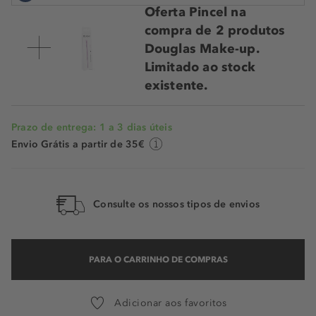
Oferta Pincel na
Brave Plum
compra de 2 produtos
Douglas Make-up.
Deep Jacket
Limitado ao stock
Granit
existente.
Gravel
Prazo de entrega: 1 a 3 dias úteis
Lace Underwear
Envio Grátis a partir de 35€
Lily Flower
Limestone
Consulte os nossos tipos de envios
Mineral
Orchid Flower
PARA O CARRINHO DE COMPRAS
Pearl Necklace
Perfect Overalls
Adicionar aos favoritos