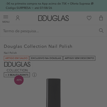
-5€ na primeira compra na App acima de 75€ + Oferta Supresa 🎁
Código SURPRESA ✨ até 07/08/26
MENU
Douglas Collection
Nail Polish
Nail Polish
ARTIGO EM SALDO
EXCLUSIVO NA DOUGLAS
ARTIGO SEM DESCONTO
+ 3 BEAUTY POINTS
-40%