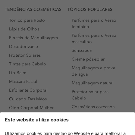
TENDÊNCIAS COSMÉTICAS
TÓPICOS POPULARES
Tónico para Rosto
Perfumes para o Verão
feminino
Lápis de Olhos
Perfumes para o Verão
Pincéis de Maquilhagem
masculino
Desodorizante
Sunscreen
Protetor Solares
Creme pós-solar
Tintas para Cabelo
Maquilhagem à prova
Lip Balm
de água
Máscara Facial
Maquilhagem natural
Esfoliante Corporal
Protetor solar para
Cabelo
Cuidado Das Mãos
Cosméticos coreanos
Óleo Corporal Mulher
Que formato de rosto
Bronzer
tenho?
Creme de Dia
Perfumes árabes
Sérum de Rosto