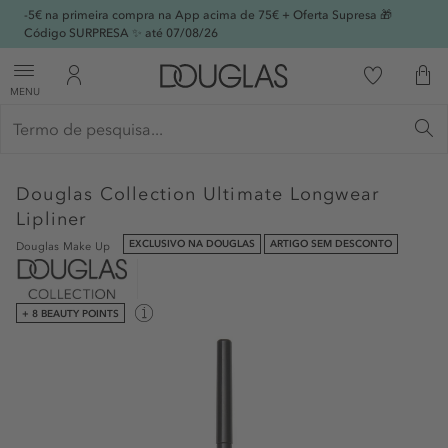
-5€ na primeira compra na App acima de 75€ + Oferta Supresa 🎁
Código SURPRESA ✨ até 07/08/26
MENU
Douglas Collection
Ultimate Longwear
Lipliner
EXCLUSIVO NA DOUGLAS
ARTIGO SEM DESCONTO
Douglas Make Up
+ 8 BEAUTY POINTS