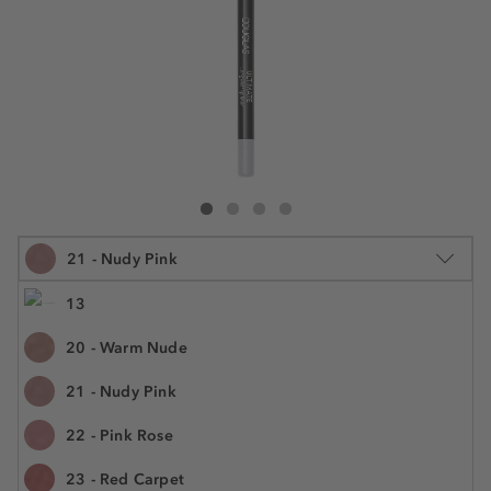
Douglas Collection Ultimate Longwear Lipliner
Ultimate Longwear Lipliner
Ultimate Longwear Lipliner
Ultimate Longwear Lipliner
21 - Nudy Pink
13
20 - Warm Nude
1 und.
21 - Nudy Pink
€ 8,99
N.° do artigo: 1005426
€ 8,99 / 1 und.
22 - Pink Rose
Oferta Pincel na
23 - Red Carpet