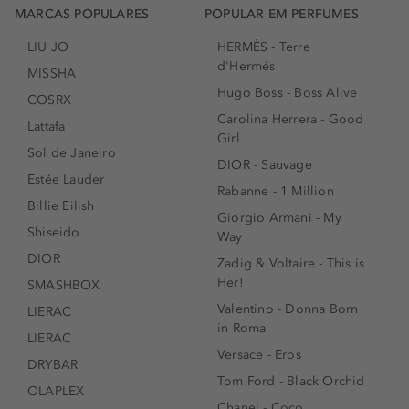
MARCAS POPULARES
POPULAR EM PERFUMES
LIU JO
HERMÈS - Terre
d'Hermés
MISSHA
Hugo Boss - Boss Alive
COSRX
Carolina Herrera - Good
Lattafa
Girl
Sol de Janeiro
DIOR - Sauvage
Estée Lauder
Rabanne - 1 Million
Billie Eilish
Giorgio Armani - My
Shiseido
Way
DIOR
Zadig & Voltaire - This is
Her!
SMASHBOX
Valentino - Donna Born
LIERAC
in Roma
LIERAC
Versace - Eros
DRYBAR
Tom Ford - Black Orchid
OLAPLEX
Chanel - Coco