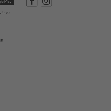
vés da
NE