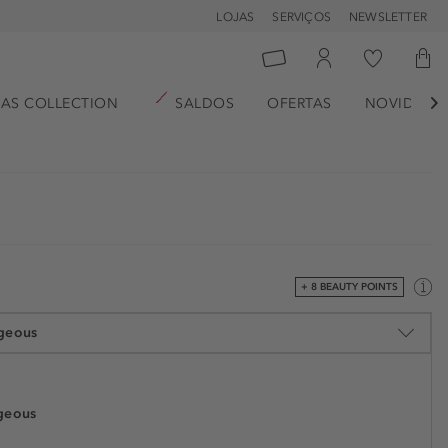
LOJAS
SERVIÇOS
NEWSLETTER
AS COLLECTION
SALDOS
OFERTAS
NOVIDADE

+ 8 BEAUTY POINTS
geous
geous
€ 17,99
€ 8,90