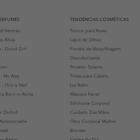
PERFUMES
TENDÊNCIAS COSMÉTICAS
 d'Hermés
Tónico para Rosto
s Alive
Lápis de Olhos
a - Good Girl
Pincéis de Maquilhagem
Desodorizante
lion
Protetor Solares
 - My Way
Tintas para Cabelo
 - This is Her!
Lip Balm
nna Born in Roma
Máscara Facial
Esfoliante Corporal
k Orchid
Cuidado Das Mãos
Mademoiselle
Óleo Corporal Mulher
iesel
Bronzer
 by Kenzo
Creme de Dia