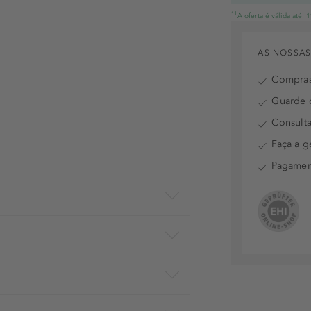
*1
A oferta é válida até:
AS NOSSAS
Compras
Guarde o
Consulta
Faça a g
Pagamen