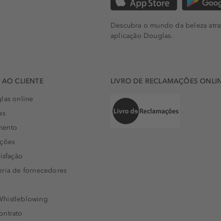
Descubra o mundo da beleza atra
aplicação Douglas.
AO CLIENTE
LIVRO DE RECLAMAÇÕES ONLI
las online
as
mento
uções
isfação
eria de fornecedores
histleblowing
ontrato