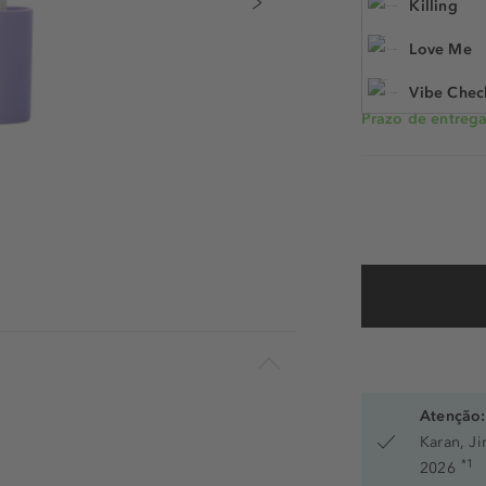
Killing
N.° do artigo: 49
Love Me
Vibe Chec
Prazo de entrega:
Atenção:
Karan, J
*1
2026