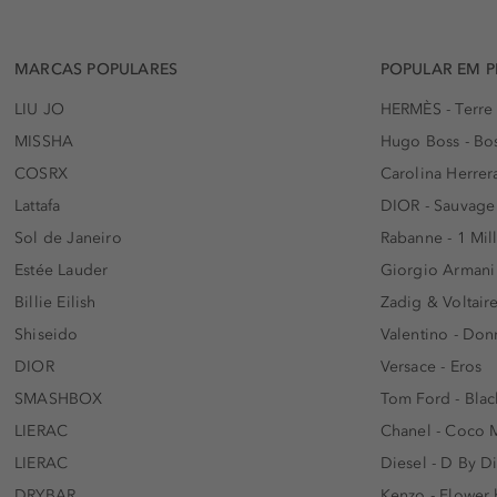
MARCAS POPULARES
POPULAR EM 
LIU JO
HERMÈS - Terre
MISSHA
Hugo Boss - Bos
COSRX
Carolina Herrer
Lattafa
DIOR - Sauvage
Sol de Janeiro
Rabanne - 1 Mil
Estée Lauder
Giorgio Armani
Billie Eilish
Zadig & Voltaire
Shiseido
Valentino - Do
DIOR
Versace - Eros
SMASHBOX
Tom Ford - Blac
LIERAC
Chanel - Coco 
LIERAC
Diesel - D By D
DRYBAR
Kenzo - Flower