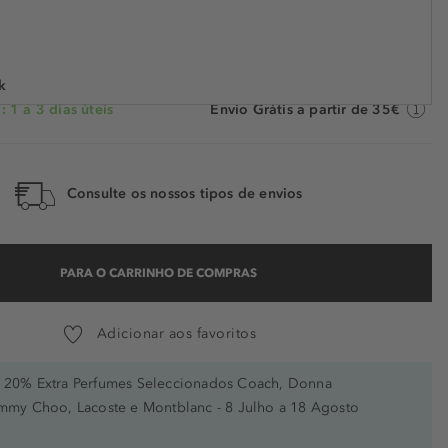
3439
€ 2,34 / 1 g
POUPE -51%
k
 1 a 3 dias úteis
Envio Grátis a partir de 35€
Consulte os nossos tipos de envios
PARA O CARRINHO DE COMPRAS
Adicionar aos favoritos
20% Extra Perfumes Seleccionados Coach, Donna
immy Choo, Lacoste e Montblanc - 8 Julho a 18 Agosto