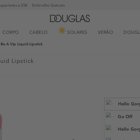
superiores a 35€
Embrulho Gratuito
CORPO
CABELO
SOLARES
VERÃO
DOUGL
Be A Vip Liquid Lipstick
uid Lipstick
%
Hello Gor
Go Off
Hello Gor
3.8 g