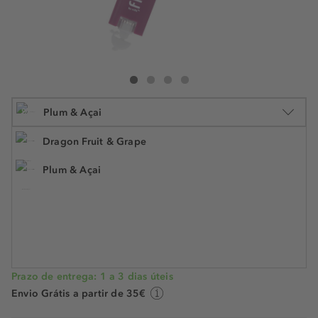
Florence By Mills Oh Whale Lip Balm
Oh Whale Lip Balm
Oh Whale Lip Balm
Oh Whale Lip Balm
%
Plum & Açai
Dragon Fruit & Grape
Plum & Açai
4.5 g
€ 16,99
€ 8,40
N.° do artigo: 493453
€ 1,87 / 1 g
POUPE -51%
Prazo de entrega: 1 a 3 dias úteis
Envio Grátis a partir de 35€