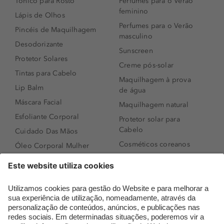
Tónico para Rosto
Perfumes para o Verão
feminino
Lápis de Olhos
Perfumes para o Verão
Pincéis de Maquilhagem
masculino
Desodorizante
Sunscreen
Protetor Solares
Creme pós-solar
Tintas para Cabelo
Maquilhagem à prova
Lip Balm
de água
Máscara Facial
Maquilhagem natural
Esfoliante Corporal
Protetor solar para
Cabelo
Cuidado Das Mãos
Cosméticos coreanos
Óleo Corporal Mulher
Que formato de rosto
Bronzer
tenho?
Creme de Dia
Perfumes árabes
Sérum de Rosto
Novidades
Body mist & Spray
Melhores Perfumes
corporal
Femininos