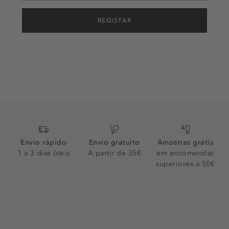
REGISTAR
Envio rápido
Envio gratuito
Amostras grátis
1 a 3 dias úteis
A partir de 35€
em encomendas
superiores a 50€