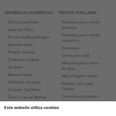
TENDÊNCIAS COSMÉTICAS
TÓPICOS POPULARES
Tónico para Rosto
Perfumes para o Verão
feminino
Lápis de Olhos
Perfumes para o Verão
Pincéis de Maquilhagem
masculino
Desodorizante
Sunscreen
Protetor Solares
Creme pós-solar
Tintas para Cabelo
Maquilhagem à prova
Lip Balm
de água
Máscara Facial
Maquilhagem natural
Esfoliante Corporal
Protetor solar para
Cabelo
Cuidado Das Mãos
Cosméticos coreanos
Óleo Corporal Mulher
Que formato de rosto
Bronzer
tenho?
Creme de Dia