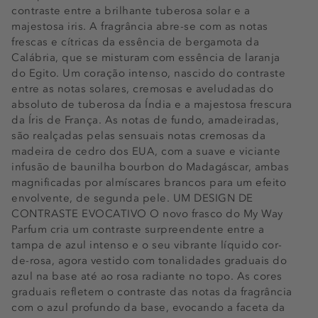
contraste entre a brilhante tuberosa solar e a
majestosa iris. A fragrância abre-se com as notas
frescas e cítricas da essência de bergamota da
Calábria, que se misturam com essência de laranja
do Egito. Um coração intenso, nascido do contraste
entre as notas solares, cremosas e aveludadas do
absoluto de tuberosa da Índia e a majestosa frescura
da Íris de França. As notas de fundo, amadeiradas,
são realçadas pelas sensuais notas cremosas da
madeira de cedro dos EUA, com a suave e viciante
infusão de baunilha bourbon do Madagáscar, ambas
magnificadas por almíscares brancos para um efeito
envolvente, de segunda pele. UM DESIGN DE
CONTRASTE EVOCATIVO O novo frasco do My Way
Parfum cria um contraste surpreendente entre a
tampa de azul intenso e o seu vibrante líquido cor-
de-rosa, agora vestido com tonalidades graduais do
azul na base até ao rosa radiante no topo. As cores
graduais refletem o contraste das notas da fragrância
com o azul profundo da base, evocando a faceta da