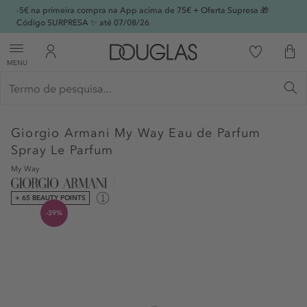
-5€ na primeira compra na App acima de 75€ + Oferta Supresa 🎁
Código SURPRESA ✨ até 07/08/26
MENU
Giorgio Armani
My Way Eau de Parfum
Spray Le Parfum
My Way
+ 65 BEAUTY POINTS
-39%