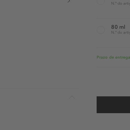
N.° do art
80 ml
N.° do art
Prazo de entrega: