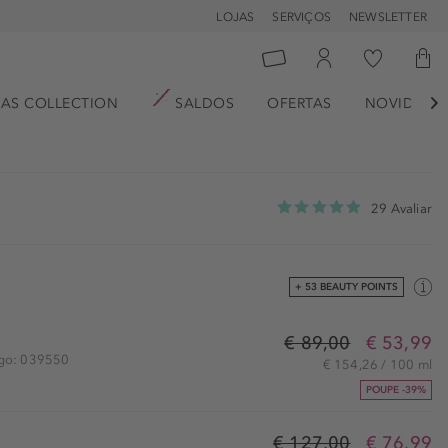
LOJAS
SERVIÇOS
NEWSLETTER
AS COLLECTION
SALDOS
OFERTAS
NOVIDADE

29 Avaliar
+ 53 BEAUTY POINTS
€ 89,00
€ 53,99
igo: 039550
€ 154,26 / 100 ml
POUPE -39%
€ 127,00
€ 76,99