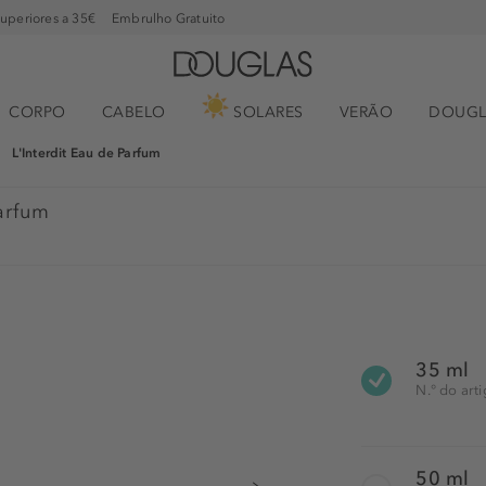
superiores a 35€
Embrulho Gratuito
CORPO
CABELO
SOLARES
VERÃO
DOUGL
L'Interdit Eau de Parfum
arfum
35 ml
N.° do art
50 ml