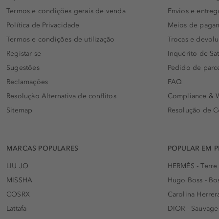
Termos e condições gerais de venda
Envios e entreg
Política de Privacidade
Meios de paga
Termos e condições de utilização
Trocas e devol
Registar-se
Inquérito de Sat
Sugestões
Pedido de parc
Reclamações
FAQ
Resolução Alternativa de conflitos
Compliance & W
Sitemap
Resolução de C
MARCAS POPULARES
POPULAR EM 
LIU JO
HERMÈS - Terre
MISSHA
Hugo Boss - Bos
COSRX
Carolina Herrer
Lattafa
DIOR - Sauvage