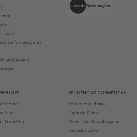
as
mento
uções
isfação
eria de fornecedores
histleblowing
ontrato
PERFUMES
TENDÊNCIAS COSMÉTICAS
 d'Hermés
Tónico para Rosto
s Alive
Lápis de Olhos
a - Good Girl
Pincéis de Maquilhagem
Desodorizante