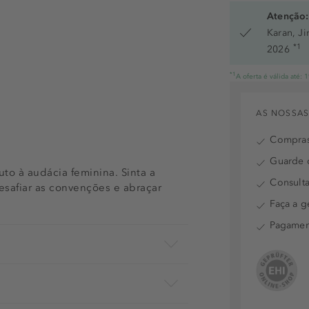
Atenção:
Karan, J
*1
2026
*1
A oferta é válida até:
AS NOSSAS
Compras
Guarde o
uto à audácia feminina. Sinta a
Consulta
esafiar as convenções e abraçar
Faça a g
Pagamen