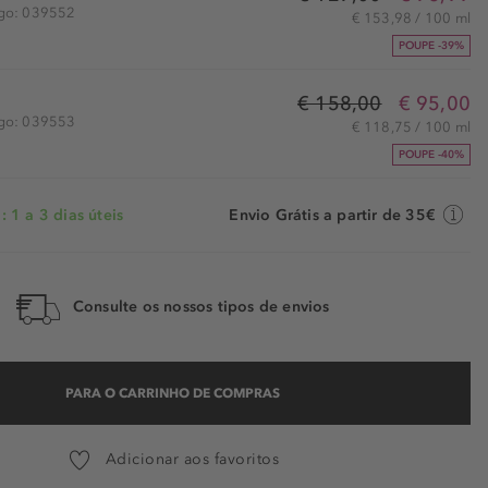
igo: 039552
€ 153,98 / 100 ml
POUPE -39%
€ 158,00
€ 95,00
igo: 039553
€ 118,75 / 100 ml
POUPE -40%
 1 a 3 dias úteis
Envio Grátis a partir de 35€
Consulte os nossos tipos de envios
PARA O CARRINHO DE COMPRAS
Adicionar aos favoritos