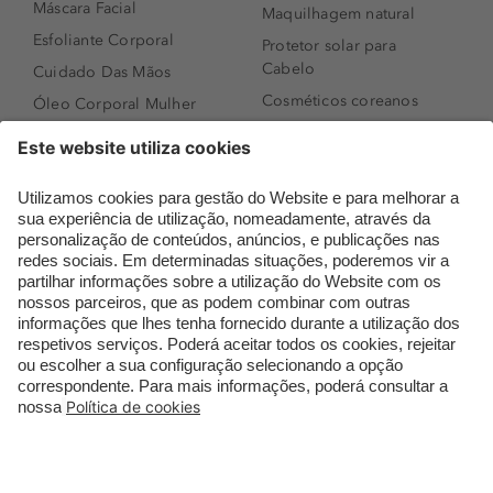
Máscara Facial
Maquilhagem natural
Esfoliante Corporal
Protetor solar para
Cabelo
Cuidado Das Mãos
Cosméticos coreanos
Óleo Corporal Mulher
Que formato de rosto
Bronzer
tenho?
Creme de Dia
Perfumes árabes
Sérum de Rosto
Novidades
Body mist & Spray
Melhores Perfumes
corporal
Femininos
Produtos para Cabelo
TOP 10: Perfumes
Homem
Masculinos
Espuma de Limpeza
Pestanas Postiças
Facial
Creme Rosto Homem
Dermocosmética
Creme de Barbear &
Limpeza de Rosto
Depilatórios
Óleos para Cabelo e
Rímel colorido
Séruns