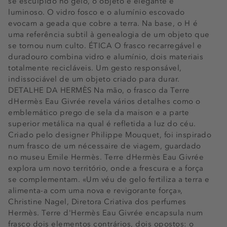
se esculpido no gelo, o objeto é elegante e
luminoso. O vidro fosco e o alumínio escovado
evocam a geada que cobre a terra. Na base, o H é
uma referência subtil à genealogia de um objeto que
se tornou num culto. ÉTICA O frasco recarregável e
duradouro combina vidro e alumínio, dois materiais
totalmente recicláveis. Um gesto responsável,
indissociável de um objeto criado para durar.
DETALHE DA HERMÈS Na mão, o frasco da Terre
dHermès Eau Givrée revela vários detalhes como o
emblemático prego de sela da maison e a parte
superior metálica na qual é refletida a luz do céu.
Criado pelo designer Philippe Mouquet, foi inspirado
num frasco de um nécessaire de viagem, guardado
no museu Emile Hermès. Terre dHermès Eau Givrée
explora um novo território, onde a frescura e a força
se complementam. «Um véu de gelo fertiliza a terra e
alimenta-a com uma nova e revigorante força»,
Christine Nagel, Diretora Criativa dos perfumes
Hermès. Terre d'Hermès Eau Givrée encapsula num
frasco dois elementos contrários, dois opostos: o