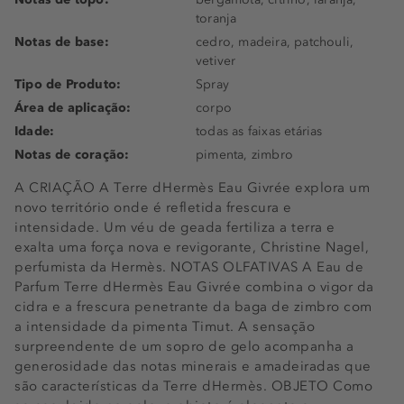
toranja
Notas de base:
cedro, madeira, patchouli,
vetiver
Tipo de Produto:
Spray
Área de aplicação:
corpo
Idade:
todas as faixas etárias
Notas de coração:
pimenta, zimbro
A CRIAÇÃO A Terre dHermès Eau Givrée explora um
novo território onde é refletida frescura e
intensidade. Um véu de geada fertiliza a terra e
exalta uma força nova e revigorante, Christine Nagel,
perfumista da Hermès. NOTAS OLFATIVAS A Eau de
Parfum Terre dHermès Eau Givrée combina o vigor da
cidra e a frescura penetrante da baga de zimbro com
a intensidade da pimenta Timut. A sensação
surpreendente de um sopro de gelo acompanha a
generosidade das notas minerais e amadeiradas que
são características da Terre dHermès. OBJETO Como