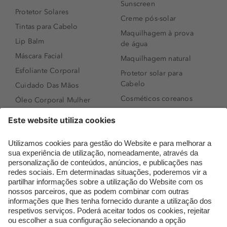
Sunscreen
Protetor Solares
Creme pós-solar
Tintas para Cabelo
Maquilhagem à prova
Lip Balm
de água
Máscara Facial
Maquilhagem natural
Esfoliante Corporal
Protetor solar para
Cabelo
Cuidado Das Mãos
Cosméticos coreanos
Óleo Corporal Mulher
Que formato de rosto
Bronzer
tenho?
Creme de Dia
Perfumes árabes
Sérum de Rosto
Novidades
Body mist & Spray
Melhores Perfumes
corporal
Femininos
Produtos para Cabelo
TOP 10: Perfumes
Homem
Masculinos
Espuma de Limpeza
Pestanas Postiças
Facial