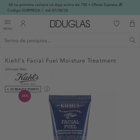
-5€ na primeira compra na App acima de 75€ + Oferta Supresa 🎁
Código SURPRESA ✨ até 07/08/26
MENU
Kiehl's
Facial Fuel Moisture Treatment
Ultimate Men
+ 32 BEAUTY POINTS
-25%