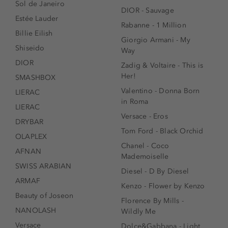
Sol de Janeiro
DIOR - Sauvage
Estée Lauder
Rabanne - 1 Million
Billie Eilish
Giorgio Armani - My
Shiseido
Way
DIOR
Zadig & Voltaire - This is
Her!
SMASHBOX
Valentino - Donna Born
LIERAC
in Roma
LIERAC
Versace - Eros
DRYBAR
Tom Ford - Black Orchid
OLAPLEX
Chanel - Coco
AFNAN
Mademoiselle
SWISS ARABIAN
Diesel - D By Diesel
ARMAF
Kenzo - Flower by Kenzo
Beauty of Joseon
Florence By Mills -
NANOLASH
Wildly Me
Versace
Dolce&Gabbana - Light