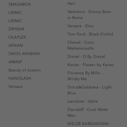
Her!
SMASHBOX
Valentino - Donna Born
LIERAC
in Roma
LIERAC
Versace - Eros
DRYBAR
Tom Ford - Black Orchid
OLAPLEX
Chanel - Coco
AFNAN
Mademoiselle
SWISS ARABIAN
Diesel - D By Diesel
ARMAF
Kenzo - Flower by Kenzo
Beauty of Joseon
Florence By Mills -
NANOLASH
Wildly Me
Versace
Dolce&Gabbana - Light
Blue
Lancôme - Idôle
Davidoff - Cool Water
Men
KHLOÉ KARDASHIAN -