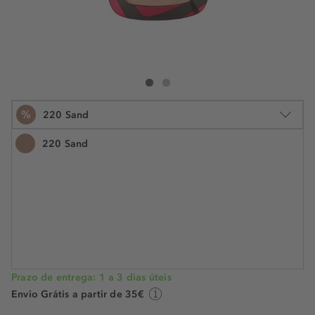
L'Oréal Paris Infallible 24H Powder Makeup
Infallible 24H Powder Makeup
%
220 Sand
220 Sand
9 g
€ 21,99
€ 13,49
N.° do artigo: 829601
€ 1,50 / 1 g
POUPE -39%
Prazo de entrega: 1 a 3 dias úteis
Envio Grátis a partir de 35€