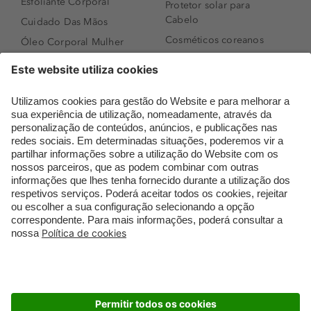
Esfoliante Corporal
Protetor solar para
Cabelo
Cuidado Das Mãos
Cosméticos coreanos
Óleo Corporal Mulher
Que formato de rosto
Bronzer
tenho?
Creme de Dia
Perfumes árabes
Sérum de Rosto
Novidades
Body mist & Spray
Melhores Perfumes
corporal
Femininos
Produtos para Cabelo
TOP 10: Perfumes
Homem
Masculinos
Espuma de Limpeza
Pestanas Postiças
Facial
Creme Rosto Homem
Dermocosmética
Creme de Barbear &
Limpeza de Rosto
Depilatórios
Óleos para Cabelo e
Rímel colorido
Séruns
Embalagens Sustentáveis