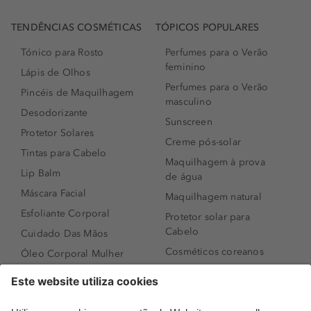
TENDÊNCIAS COSMÉTICAS
TÓPICOS POPULARES
Tónico para Rosto
Perfumes para o Verão
feminino
Lápis de Olhos
Perfumes para o Verão
Pincéis de Maquilhagem
masculino
Desodorizante
Sunscreen
Protetor Solares
Creme pós-solar
Tintas para Cabelo
Maquilhagem à prova
Lip Balm
de água
Máscara Facial
Maquilhagem natural
Esfoliante Corporal
Protetor solar para
Cabelo
Cuidado Das Mãos
Cosméticos coreanos
Óleo Corporal Mulher
Que formato de rosto
Bronzer
tenho?
Creme de Dia
Perfumes árabes