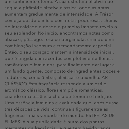
um sentimento eterno. A sua estrutura olfativa não
segue a pirâmide olfativa clássica, onde as notas
aumentam gradualmente de intensidade. A Trésor
começa desde o início com notas poderosas, cheias
de intensidade e desde o primeiro impacto revela o
seu esplendor. No início, encontramos notas como
abacaxi, pêssego, rosa ou bergamota, criando uma
combinação incomum e tremendamente especial.
Então, o seu coração mantém a intensidade inicial,
que é tingida com acordes completamente florais,
românticos e femininos, para finalmente dar lugar a
um fundo quente, composto de ingredientes doces e
sedutores, como âmbar, almíscar e baunilha. AR
CLÁSSICO Esta fragrância responde a um estilo
aromático clássico, flores em pó e românticas,
criando uma essência cheia de ternura e tradição.
Uma essência feminina e aveludada que, após quase
três décadas de vida, continua a figurar entre as
fragrâncias mais vendidas do mundo. ESTRELAS DE
FILMES. A sua publicidade é outro dos pontos
marcantes da fragrância, já que tem havido vários