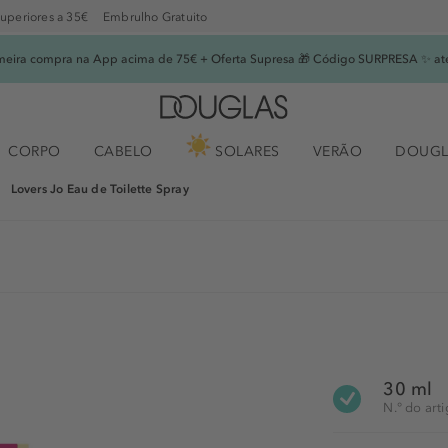
superiores a 35€
Embrulho Gratuito
imeira compra na App acima de 75€ + Oferta Supresa 🎁 Código SURPRESA ✨ at
CORPO
CABELO
SOLARES
VERÃO
DOUGL
Lovers Jo Eau de Toilette Spray
30 ml
N.° do art