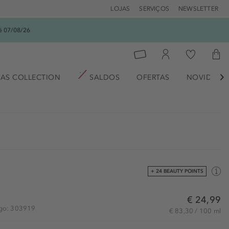
LOJAS
SERVIÇOS
NEWSLETTER
é 07/08/26
AS COLLECTION
SALDOS
OFERTAS
NOVIDADE

+ 24 BEAUTY POINTS
€ 24,99
igo: 303919
€ 83,30 / 100 ml