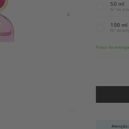
50 ml
N.° do art
100 ml
N.° do art
Prazo de entrega:
Atenção: