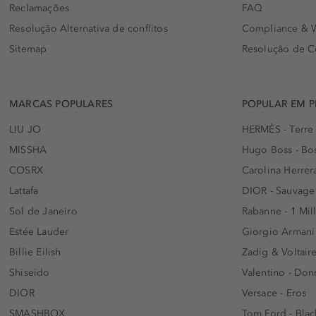
Reclamações
FAQ
Resolução Alternativa de conflitos
Compliance & W
Sitemap
Resolução de C
MARCAS POPULARES
POPULAR EM 
LIU JO
HERMÈS - Terre
MISSHA
Hugo Boss - Bos
COSRX
Carolina Herrer
Lattafa
DIOR - Sauvage
Sol de Janeiro
Rabanne - 1 Mil
Estée Lauder
Giorgio Armani
Billie Eilish
Zadig & Voltaire
Shiseido
Valentino - Do
DIOR
Versace - Eros
SMASHBOX
Tom Ford - Blac