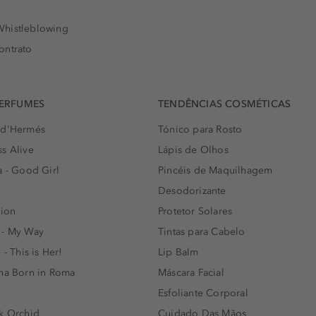
histleblowing
ontrato
PERFUMES
TENDÊNCIAS COSMÉTICAS
 d'Hermés
Tónico para Rosto
s Alive
Lápis de Olhos
a - Good Girl
Pincéis de Maquilhagem
Desodorizante
lion
Protetor Solares
 - My Way
Tintas para Cabelo
 - This is Her!
Lip Balm
nna Born in Roma
Máscara Facial
Esfoliante Corporal
k Orchid
Cuidado Das Mãos