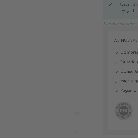
Karan, J
*1
2026
*1
A oferta é válida até:
AS NOSSAS
Compras
Guarde o
Consulta
Faça a g
Pagamen