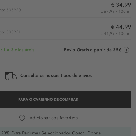
€ 34,99
igo: 303920
€ 69,98 / 100 ml
€ 44,99
igo: 303921
€ 44,99 / 100 ml
 1 a 3 dias úteis
Envio Grátis a partir de 35€
Consulte os nossos tipos de envios
PARA O CARRINHO DE COMPRAS
Adicionar aos favoritos
20% Extra Perfumes Seleccionados Coach, Donna