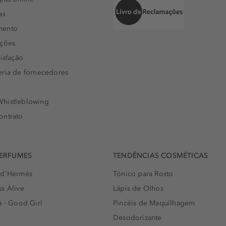
as
mento
uções
isfação
eria de fornecedores
histleblowing
ontrato
PERFUMES
TENDÊNCIAS COSMÉTICAS
 d'Hermés
Tónico para Rosto
s Alive
Lápis de Olhos
a - Good Girl
Pincéis de Maquilhagem
Desodorizante