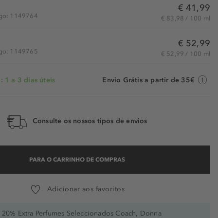
€ 41,99
tigo: 1149764
€ 83,98 / 100 ml
€ 52,99
tigo: 1149765
€ 52,99 / 100 ml
 1 a 3 dias úteis
Envio Grátis a partir de 35€
Consulte os nossos tipos de envios
PARA O CARRINHO DE COMPRAS
Adicionar aos favoritos
20% Extra Perfumes Seleccionados Coach, Donna