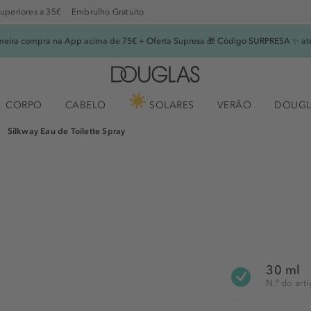
superiores a 35€
Embrulho Gratuito
imeira compra na App acima de 75€ + Oferta Supresa 🎁 Código SURPRESA ✨ at
CORPO
CABELO
SOLARES
VERÃO
DOUGL
Silkway Eau de Toilette Spray
30 ml
N.° do ar