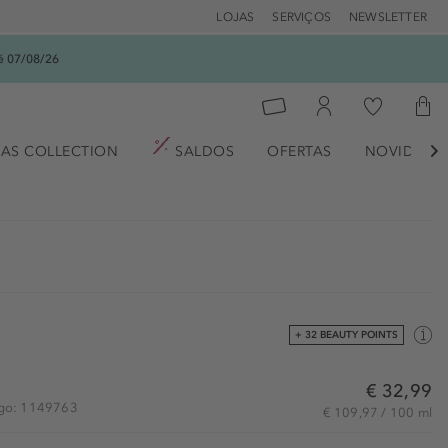
LOJAS
SERVIÇOS
NEWSLETTER
é 07/08/26
AS COLLECTION
SALDOS
OFERTAS
NOVIDADE

+ 32 BEAUTY POINTS
€ 32,99
tigo: 1149763
€ 109,97 / 100 ml