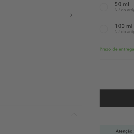
50 ml
N.° do ar
100 ml
N.° do ar
Prazo de entrega:
Atenção: