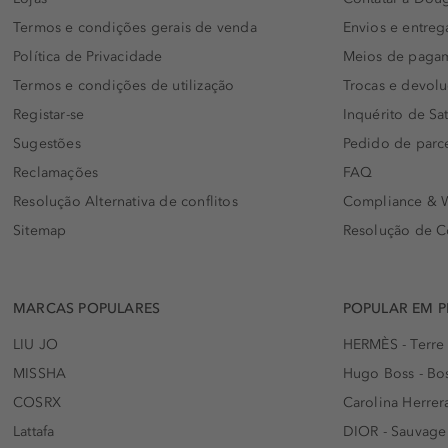
Termos e condições gerais de venda
Envios e entreg
Política de Privacidade
Meios de paga
Termos e condições de utilização
Trocas e devol
Registar-se
Inquérito de Sat
Sugestões
Pedido de parc
Reclamações
FAQ
Resolução Alternativa de conflitos
Compliance & W
Sitemap
Resolução de C
MARCAS POPULARES
POPULAR EM 
LIU JO
HERMÈS - Terre
MISSHA
Hugo Boss - Bos
COSRX
Carolina Herrer
Lattafa
DIOR - Sauvage