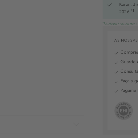
Karan, J
*1
2026
*1
A oferta é válida até:
AS NOSSAS
Compras
Guarde o
Consulta
Faça a g
Pagamen