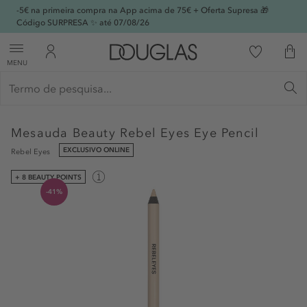
-5€ na primeira compra na App acima de 75€ + Oferta Supresa 🎁
Código SURPRESA ✨ até 07/08/26
MENU
Mesauda Beauty
Rebel Eyes Eye Pencil
EXCLUSIVO ONLINE
Rebel Eyes
+ 8 BEAUTY POINTS
-41%