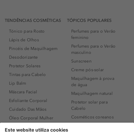
TENDÊNCIAS COSMÉTICAS
TÓPICOS POPULARES
Tónico para Rosto
Perfumes para o Verão
feminino
Lápis de Olhos
Perfumes para o Verão
Pincéis de Maquilhagem
masculino
Desodorizante
Sunscreen
Protetor Solares
Creme pós-solar
Tintas para Cabelo
Maquilhagem à prova
Lip Balm
de água
Máscara Facial
Maquilhagem natural
Esfoliante Corporal
Protetor solar para
Cabelo
Cuidado Das Mãos
Cosméticos coreanos
Óleo Corporal Mulher
Que formato de rosto
Bronzer
tenho?