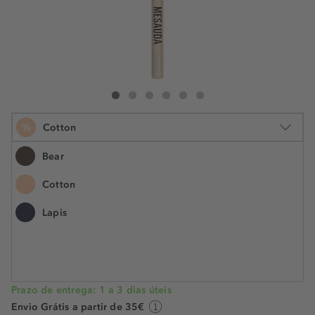
Mesauda Beauty Rebel Eyes Eye Pencil
Rebel Eyes Eye Pencil
Rebel Eyes Eye Pencil
Rebel Eyes Eye Pencil
Rebel Eyes Eye Pencil
Rebel Eyes Eye Pencil
%
Cotton
Bear
Cotton
1.2 g
Lapis
€ 13,99
€ 8,30
N.° do artigo: 306014
€ 6,92 / 1 g
POUPE -41%
Prazo de entrega: 1 a 3 dias úteis
Envio Grátis a partir de 35€