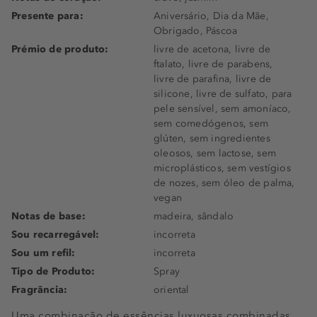
Presente para:
Aniversário, Dia da Mãe,
Obrigado, Páscoa
Prémio de produto:
livre de acetona, livre de
ftalato, livre de parabens,
livre de parafina, livre de
silicone, livre de sulfato, para
pele sensível, sem amoníaco,
sem comedógenos, sem
glúten, sem ingredientes
oleosos, sem lactose, sem
microplásticos, sem vestígios
de nozes, sem óleo de palma,
vegan
Notas de base:
madeira, sândalo
Sou recarregável:
incorreta
Sou um refil:
incorreta
Tipo de Produto:
Spray
Fragrância:
oriental
Uma combinação de essências luxuosas combinadas