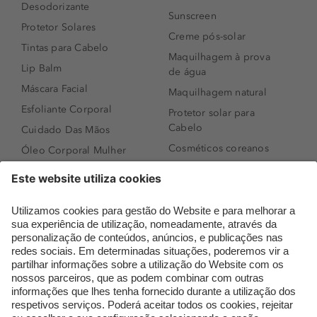
Desodorizante
Sunscreen
Protetor Solares
Creme pós-solar
Tintas para Cabelo
Maquilhagem à prova
Lip Balm
de água
Máscara Facial
Maquilhagem natural
Esfoliante Corporal
Protetor solar para
Cabelo
Cuidado Das Mãos
Cosméticos coreanos
Óleo Corporal Mulher
Que formato de rosto
Bronzer
tenho?
Creme de Dia
Perfumes árabes
Sérum de Rosto
Novidades
Body mist & Spray
Melhores Perfumes
corporal
Femininos
Produtos para Cabelo
TOP 10: Perfumes
Homem
Masculinos
Espuma de Limpeza
Pestanas Postiças