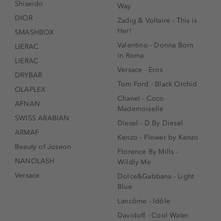
Shiseido
Way
DIOR
Zadig & Voltaire - This is
Her!
SMASHBOX
Valentino - Donna Born
LIERAC
in Roma
LIERAC
Versace - Eros
DRYBAR
Tom Ford - Black Orchid
OLAPLEX
Chanel - Coco
AFNAN
Mademoiselle
SWISS ARABIAN
Diesel - D By Diesel
ARMAF
Kenzo - Flower by Kenzo
Beauty of Joseon
Florence By Mills -
NANOLASH
Wildly Me
Versace
Dolce&Gabbana - Light
Blue
Lancôme - Idôle
Davidoff - Cool Water