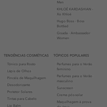
Men
KHLOÉ KARDASHIAN -
Xo Khloè
Hugo Boss - Boss
Bottled
Gisada - Ambassador
Women
TENDÊNCIAS COSMÉTICAS
TÓPICOS POPULARES
Tónico para Rosto
Perfumes para o Verão
feminino
Lápis de Olhos
Perfumes para o Verão
Pincéis de Maquilhagem
masculino
Desodorizante
Sunscreen
Protetor Solares
Creme pós-solar
Tintas para Cabelo
Maquilhagem à prova
Lip Balm
de água