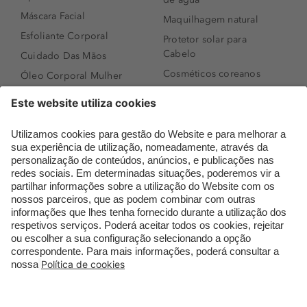
Máscara Facial
Maquilhagem natural
Esfoliante Corporal
Protetor solar para
Cabelo
Cuidado Das Mãos
Cosméticos coreanos
Óleo Corporal Mulher
Que formato de rosto
Bronzer
tenho?
Creme de Dia
Perfumes árabes
Sérum de Rosto
Novidades
Body mist & Spray
Melhores Perfumes
corporal
Femininos
Produtos para Cabelo
TOP 10: Perfumes
Homem
Masculinos
Espuma de Limpeza
Pestanas Postiças
Facial
Creme Rosto Homem
Dermocosmética
Creme de Barbear &
Limpeza de Rosto
Depilatórios
Óleos para Cabelo e