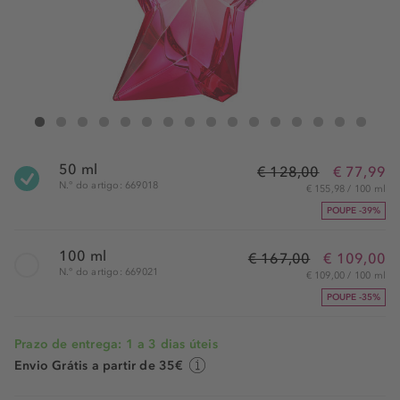
Mugler Angel Nova Eau de Parfum Spray
Angel Nova Eau de Parfum Spray
Angel Nova Eau de Parfum Spray
Angel Nova Eau de Parfum Spray
Angel Nova Eau de Parfum Spray
Angel Nova Eau de Parfum Spray
Angel Nova Eau de Parfum Spray
Angel Nova Eau de Parfum Spray
Angel Nova Eau de Parfum Spray
Angel Nova Eau de Parfum Spray
Angel Nova Eau de Parfum Spray
Angel Nova Eau de Parfum Sp
Angel Nova Eau de Parf
Angel Nova Eau de 
Angel Nova Ea
Angel No
50 ml
€ 128,00
€ 77,99
N.° do artigo: 669018
€ 155,98 / 100 ml
POUPE -39%
100 ml
€ 167,00
€ 109,00
N.° do artigo: 669021
€ 109,00 / 100 ml
POUPE -35%
Prazo de entrega: 1 a 3 dias úteis
Envio Grátis a partir de 35€