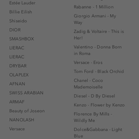
Estée Lauder
Rabanne - 1 Million
Billie Eilish
Giorgio Armani - My
Shiseido
Way
DIOR
Zadig & Voltaire - This is
Her!
SMASHBOX
Valentino - Donna Born
LIERAC
in Roma
LIERAC
Versace - Eros
DRYBAR
Tom Ford - Black Orchid
OLAPLEX
Chanel - Coco
AFNAN
Mademoiselle
SWISS ARABIAN
Diesel - D By Diesel
ARMAF
Kenzo - Flower by Kenzo
Beauty of Joseon
Florence By Mills -
NANOLASH
Wildly Me
Versace
Dolce&Gabbana - Light
Blue