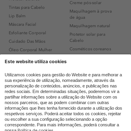
Creme pós-solar
Tintas para Cabelo
Maquilhagem à prova
Lip Balm
de água
Máscara Facial
Maquilhagem natural
Esfoliante Corporal
Protetor solar para
Cabelo
Cuidado Das Mãos
Cosméticos coreanos
Óleo Corporal Mulher
Que formato de rosto
Bronzer
tenho?
Creme de Dia
Perfumes árabes
Sérum de Rosto
Novidades
Body mist & Spray
Melhores Perfumes
corporal
Femininos
Produtos para Cabelo
TOP 10: Perfumes
Homem
Masculinos
Espuma de Limpeza
Pestanas Postiças
Facial
Creme Rosto Homem
Dermocosmética