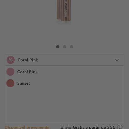
Nude By Nature Creamy Matte
Creamy Matte
Creamy Matte
%
Coral Pink
Coral Pink
Sunset
2.75 g
€ 14,99
€ 5,00
N.° do artigo: 042530
€ 1,82 / 1 g
POUPE -67%
Disponível brevemente
Envio Grátis a partir de 35€