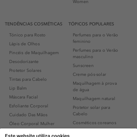
Women
TENDÊNCIAS COSMÉTICAS
TÓPICOS POPULARES
Tónico para Rosto
Perfumes para o Verão
feminino
Lápis de Olhos
Perfumes para o Verão
Pincéis de Maquilhagem
masculino
Desodorizante
Sunscreen
Protetor Solares
Creme pós-solar
Tintas para Cabelo
Maquilhagem à prova
Lip Balm
de água
Máscara Facial
Maquilhagem natural
Esfoliante Corporal
Protetor solar para
Cabelo
Cuidado Das Mãos
Cosméticos coreanos
Óleo Corporal Mulher
Que formato de rosto
Bronzer