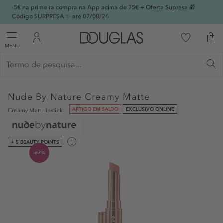
-5€ na primeira compra na App acima de 75€ + Oferta Supresa 🎁
Código SURPRESA ✨ até 07/08/26
MENU
Nude By Nature
Creamy Matte
ARTIGO EM SALDO
EXCLUSIVO ONLINE
Creamy Matt Lipstick
+ 5 BEAUTY POINTS
-67%