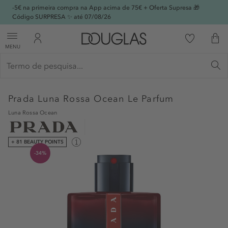
-5€ na primeira compra na App acima de 75€ + Oferta Supresa 🎁
Código SURPRESA ✨ até 07/08/26
MENU
Prada
Luna Rossa Ocean Le Parfum
Luna Rossa Ocean
+ 81 BEAUTY POINTS
-34%