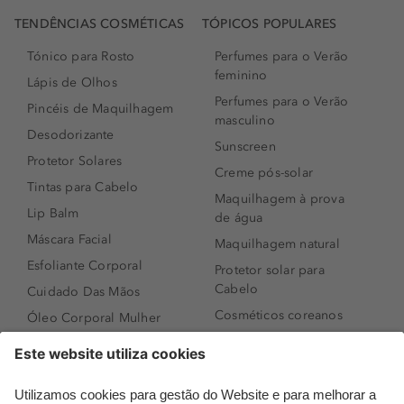
TENDÊNCIAS COSMÉTICAS
TÓPICOS POPULARES
Tónico para Rosto
Perfumes para o Verão
feminino
Lápis de Olhos
Perfumes para o Verão
Pincéis de Maquilhagem
masculino
Desodorizante
Sunscreen
Protetor Solares
Creme pós-solar
Tintas para Cabelo
Maquilhagem à prova
Lip Balm
de água
Máscara Facial
Maquilhagem natural
Esfoliante Corporal
Protetor solar para
Cabelo
Cuidado Das Mãos
Cosméticos coreanos
Óleo Corporal Mulher
Que formato de rosto
Bronzer
tenho?
Creme de Dia
Perfumes árabes
Sérum de Rosto