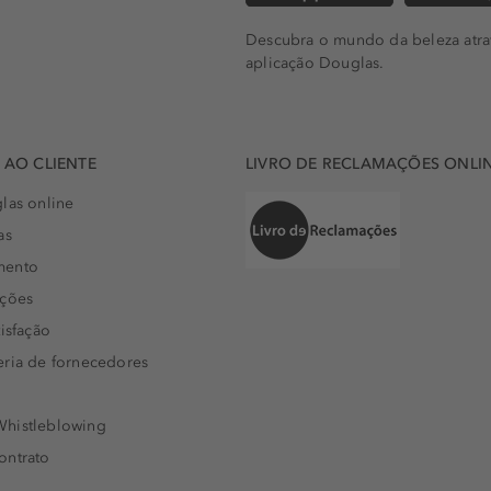
Descubra o mundo da beleza atra
aplicação Douglas.
AO CLIENTE
LIVRO DE RECLAMAÇÕES ONLI
las online
as
mento
uções
isfação
eria de fornecedores
histleblowing
ontrato