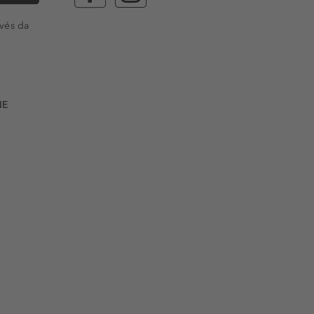
vés da
NE