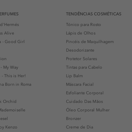
PERFUMES
TENDÊNCIAS COSMÉTICAS
 d'Hermés
Tónico para Rosto
s Alive
Lápis de Olhos
a - Good Girl
Pincéis de Maquilhagem
Desodorizante
lion
Protetor Solares
 - My Way
Tintas para Cabelo
 - This is Her!
Lip Balm
nna Born in Roma
Máscara Facial
Esfoliante Corporal
k Orchid
Cuidado Das Mãos
Mademoiselle
Óleo Corporal Mulher
iesel
Bronzer
 by Kenzo
Creme de Dia