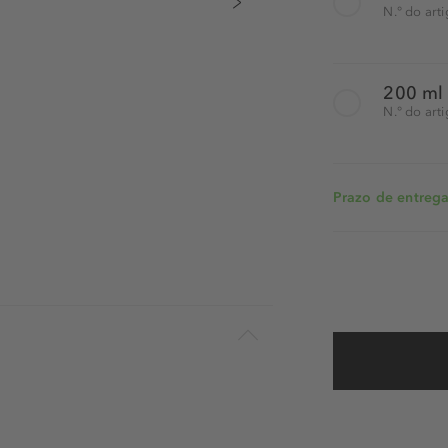
N.° do art
200 ml
N.° do art
Prazo de entrega: