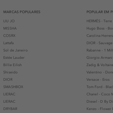
MARCAS POPULARES
POPULAR EM 
LIU JO
HERMÈS - Terre
MISSHA
Hugo Boss - Bos
COSRX
Carolina Herrer
Lattafa
DIOR - Sauvage
Sol de Janeiro
Rabanne - 1 Mil
Estée Lauder
Giorgio Armani
Billie Eilish
Zadig & Voltaire
Shiseido
Valentino - Do
DIOR
Versace - Eros
SMASHBOX
Tom Ford - Blac
LIERAC
Chanel - Coco 
LIERAC
Diesel - D By D
DRYBAR
Kenzo - Flower