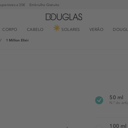
superiores a 35€
Embrulho Gratuito
CORPO
CABELO
SOLARES
VERÃO
DOUGL
1 Million Elixir
50 ml
N.° do art
100 ml