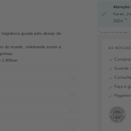
Atenção:
Karan, J
*1
2026
*1
A oferta é válida até:
a fragrância guiada pelo desejo de
rtes do mundo, celebrando assim a
AS NOSSAS
-primas.
Compras
 1 Million
Guarde o
Consulta
Faça a g
Pagamen