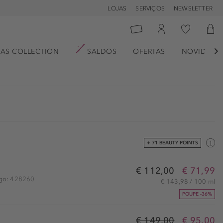
LOJAS
SERVIÇOS
NEWSLETTER
AS COLLECTION
SALDOS
OFERTAS
NOVIDADE

+ 71 BEAUTY POINTS
€ 112,00
€ 71,99
igo: 428260
€ 143,98 / 100 ml
POUPE -36%
€ 149,00
€ 95,00