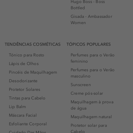
Hugo Boss - Boss
Bottled
Gisada - Ambassador
Women
TENDÊNCIAS COSMÉTICAS
TÓPICOS POPULARES
Tónico para Rosto
Perfumes para o Verão
feminino
Lápis de Olhos
Perfumes para o Verão
Pincéis de Maquilhagem
masculino
Desodorizante
Sunscreen
Protetor Solares
Creme pós-solar
Tintas para Cabelo
Maquilhagem à prova
Lip Balm
de água
Máscara Facial
Maquilhagem natural
Esfoliante Corporal
Protetor solar para
Cabelo
Cuidado Das Mãos