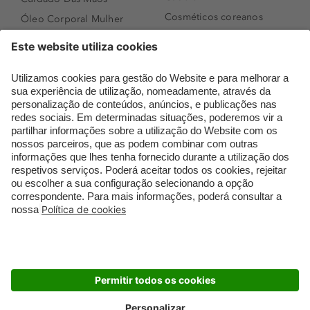
Cosméticos coreanos
Óleo Corporal Mulher
Que formato de rosto
Bronzer
tenho?
Creme de Dia
Perfumes árabes
Sérum de Rosto
Novidades
Body mist & Spray
Melhores Perfumes
corporal
Femininos
Produtos para Cabelo
TOP 10: Perfumes
Homem
Masculinos
Espuma de Limpeza
Pestanas Postiças
Facial
Creme Rosto Homem
Dermocosmética
Creme de Barbear &
Limpeza de Rosto
Depilatórios
Óleos para Cabelo e
Rímel colorido
Séruns
Embalagens Sustentáveis
Luxo Mais Sustentável