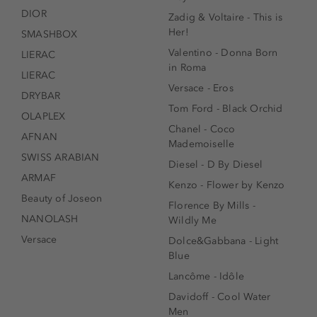
DIOR
Zadig & Voltaire - This is
Her!
SMASHBOX
Valentino - Donna Born
LIERAC
in Roma
LIERAC
Versace - Eros
DRYBAR
Tom Ford - Black Orchid
OLAPLEX
Chanel - Coco
AFNAN
Mademoiselle
SWISS ARABIAN
Diesel - D By Diesel
ARMAF
Kenzo - Flower by Kenzo
Beauty of Joseon
Florence By Mills -
NANOLASH
Wildly Me
Versace
Dolce&Gabbana - Light
Blue
Lancôme - Idôle
Davidoff - Cool Water
Men