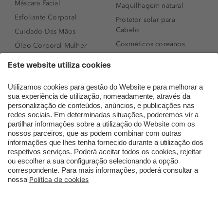
Máscara Facial
Maquilhagem natural
Esfoliante Corporal
Protetor solar para
Cabelo
Cuidado Das Mãos
Cosméticos coreanos
Óleo Corporal Mulher
Que formato de rosto
Bronzer
tenho?
Creme de Dia
Perfumes árabes
Sérum de Rosto
Novidades
Body mist & Spray
Melhores Perfumes
corporal
Femininos
Produtos para Cabelo
TOP 10: Perfumes
Homem
Masculinos
Espuma de Limpeza
Pestanas Postiças
Facial
Creme Rosto Homem
Dermocosmética
Creme de Barbear &
Limpeza de Rosto
Depilatórios
Óleos para Cabelo e
Rímel colorido
Séruns