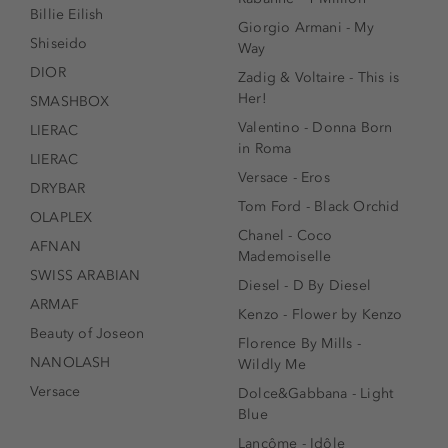
Billie Eilish
Giorgio Armani - My
Shiseido
Way
DIOR
Zadig & Voltaire - This is
Her!
SMASHBOX
Valentino - Donna Born
LIERAC
in Roma
LIERAC
Versace - Eros
DRYBAR
Tom Ford - Black Orchid
OLAPLEX
Chanel - Coco
AFNAN
Mademoiselle
SWISS ARABIAN
Diesel - D By Diesel
ARMAF
Kenzo - Flower by Kenzo
Beauty of Joseon
Florence By Mills -
NANOLASH
Wildly Me
Versace
Dolce&Gabbana - Light
Blue
Lancôme - Idôle