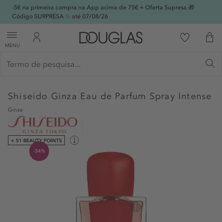
-5€ na primeira compra na App acima de 75€ + Oferta Supresa 🎁
Código SURPRESA ✨ até 07/08/26
MENU
Shiseido
Ginza Eau de Parfum Spray Intense
Ginza
+ 51 BEAUTY POINTS
-34%