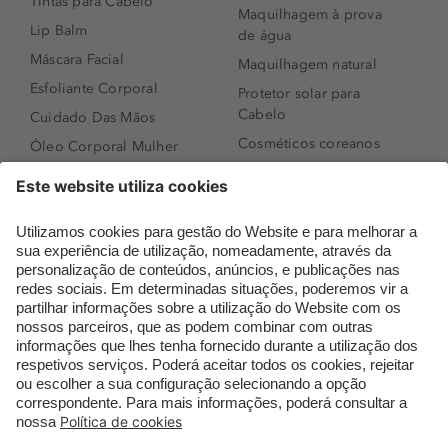
Tintas para Cabelo
Maquilhagem à prova
Lip Balm
de água
Máscara Facial
Maquilhagem natural
Esfoliante Corporal
Protetor solar para
Cabelo
Cuidado Das Mãos
Cosméticos coreanos
Óleo Corporal Mulher
Que formato de rosto
Bronzer
tenho?
Creme de Dia
Perfumes árabes
Sérum de Rosto
Novidades
Body mist & Spray
Melhores Perfumes
corporal
Femininos
Produtos para Cabelo
TOP 10: Perfumes
Homem
Masculinos
Espuma de Limpeza
Pestanas Postiças
Facial
Creme Rosto Homem
Dermocosmética
Creme de Barbear &
Limpeza de Rosto