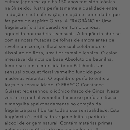
cultura japonesa que há 150 anos tem sido icónica
na Shiseido. Ilustra perfeitamente a dualidade entre
sedução e auto-afirmação, emoção e serenidade que
faz parte do espírito Ginza. A FRAGRÂNCIA: Uma
fragrância floral ambarada em torno da rosa,
aquecida por madeiras sensuais. A fragrância abre-se
com as notas frutadas de folhas de amora antes de
revelar um coração floral sensual celebrando o
Absoluto de Rosa, uma flor carnal e icónica. O calor
irresistível da nota de base Absoluto de baunilha,
funde-se com a intensidade do Patchouli. Um
sensual bouquet floral vermelho fundido por
madeiras vibrantes. O equilíbrio perfeito entre a
força e a sensualidade. O FRASCO Constance
Guisset redesenhou o icónico frasco de Ginza. Nesta
versão, o punhal vermelho luminoso perfura o frasco
e mergulha apaixonadamente no coração da
fragrância para libertar toda a sua sensualidade. Esta
fragrância é certificada vegan e feita a partir de
álcool de origem natural. Contém matérias primas
naturais e sintéticas de origem biológica. A