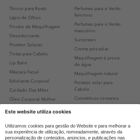
Tónico para Rosto
Perfumes para o Verão
feminino
Lápis de Olhos
Perfumes para o Verão
Pincéis de Maquilhagem
masculino
Desodorizante
Sunscreen
Protetor Solares
Creme pós-solar
Tintas para Cabelo
Maquilhagem à prova
Lip Balm
de água
Máscara Facial
Maquilhagem natural
Esfoliante Corporal
Protetor solar para
Cabelo
Cuidado Das Mãos
Cosméticos coreanos
Óleo Corporal Mulher
Que formato de rosto
Bronzer
tenho?
Creme de Dia
Perfumes árabes
Sérum de Rosto
Novidades
Body mist & Spray