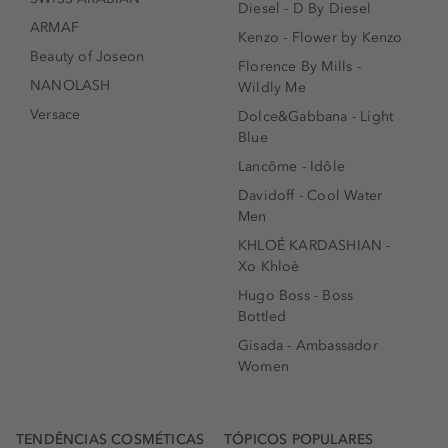
Diesel - D By Diesel
ARMAF
Kenzo - Flower by Kenzo
Beauty of Joseon
Florence By Mills -
NANOLASH
Wildly Me
Versace
Dolce&Gabbana - Light
Blue
Lancôme - Idôle
Davidoff - Cool Water
Men
KHLOÉ KARDASHIAN -
Xo Khloè
Hugo Boss - Boss
Bottled
Gisada - Ambassador
Women
TENDÊNCIAS COSMÉTICAS
TÓPICOS POPULARES