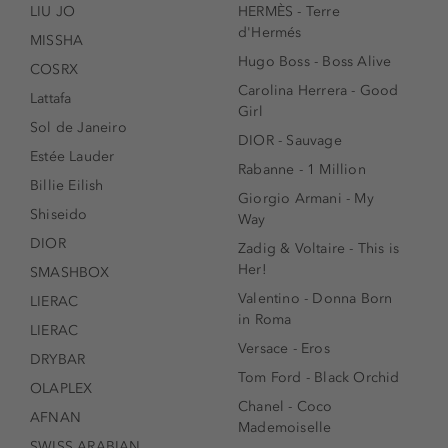
LIU JO
HERMÈS - Terre
d'Hermés
MISSHA
Hugo Boss - Boss Alive
COSRX
Carolina Herrera - Good
Lattafa
Girl
Sol de Janeiro
DIOR - Sauvage
Estée Lauder
Rabanne - 1 Million
Billie Eilish
Giorgio Armani - My
Shiseido
Way
DIOR
Zadig & Voltaire - This is
Her!
SMASHBOX
Valentino - Donna Born
LIERAC
in Roma
LIERAC
Versace - Eros
DRYBAR
Tom Ford - Black Orchid
OLAPLEX
Chanel - Coco
AFNAN
Mademoiselle
SWISS ARABIAN