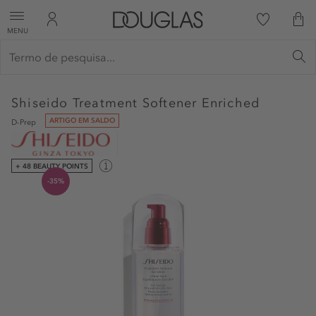
MENU
Shiseido
Treatment Softener Enriched
ARTIGO EM SALDO
D-Prep
+ 48 BEAUTY POINTS
-35%