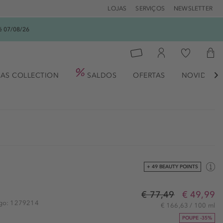
LOJAS
SERVIÇOS
NEWSLETTER
é 07/08/26
AS COLLECTION
SALDOS
OFERTAS
NOVIDADE

+ 49 BEAUTY POINTS
€ 77,49
€ 49,99
tigo: 1279214
€ 166,63 / 100 ml
POUPE -35%