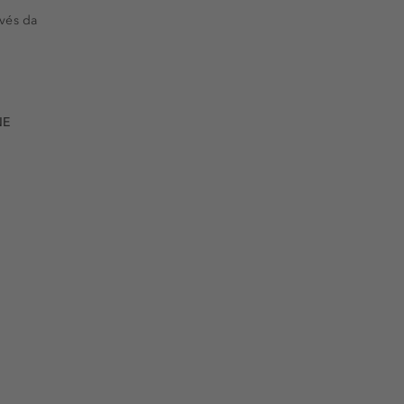
vés da
NE