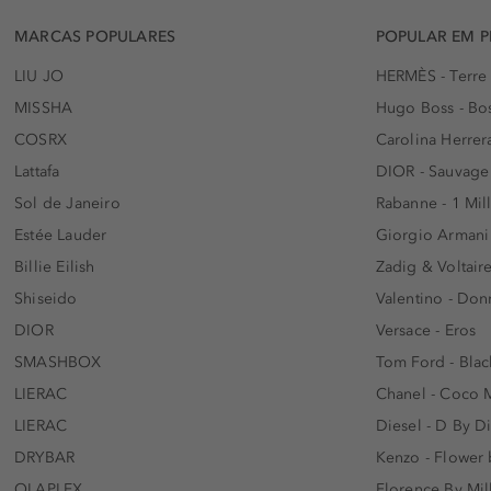
MARCAS POPULARES
POPULAR EM 
LIU JO
HERMÈS - Terre
MISSHA
Hugo Boss - Bos
COSRX
Carolina Herrer
Lattafa
DIOR - Sauvage
Sol de Janeiro
Rabanne - 1 Mil
Estée Lauder
Giorgio Armani
Billie Eilish
Zadig & Voltaire
Shiseido
Valentino - Do
DIOR
Versace - Eros
SMASHBOX
Tom Ford - Blac
LIERAC
Chanel - Coco 
LIERAC
Diesel - D By D
DRYBAR
Kenzo - Flower
OLAPLEX
Florence By Mil