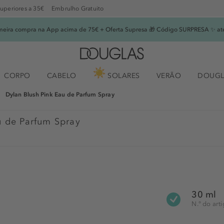
superiores a 35€
Embrulho Gratuito
imeira compra na App acima de 75€ + Oferta Supresa 🎁 Código SURPRESA ✨ at
CORPO
CABELO
SOLARES
VERÃO
DOUGL
Dylan Blush Pink Eau de Parfum Spray
u de Parfum Spray
30 ml
N.° do ar