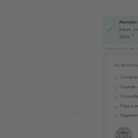
Atenção:
Karan, J
*1
2026
*1
A oferta é válida até:
AS NOSSAS
Compras
Guarde o
Consulta
Faça a g
Pagamen