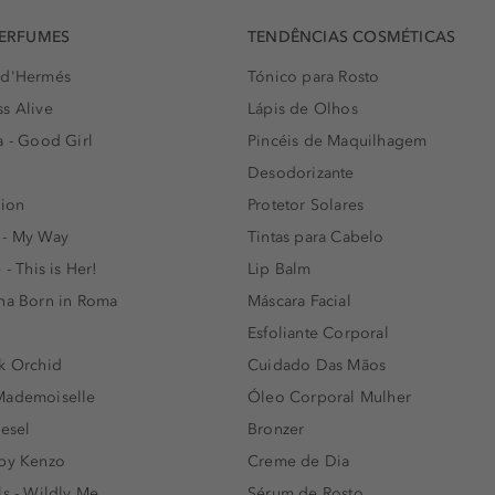
PERFUMES
TENDÊNCIAS COSMÉTICAS
 d'Hermés
Tónico para Rosto
s Alive
Lápis de Olhos
a - Good Girl
Pincéis de Maquilhagem
Desodorizante
lion
Protetor Solares
 - My Way
Tintas para Cabelo
 - This is Her!
Lip Balm
nna Born in Roma
Máscara Facial
Esfoliante Corporal
k Orchid
Cuidado Das Mãos
Mademoiselle
Óleo Corporal Mulher
iesel
Bronzer
 by Kenzo
Creme de Dia
ls - Wildly Me
Sérum de Rosto