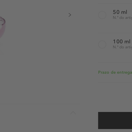
50 ml
N.° do ar
100 ml
N.° do ar
Prazo de entrega: