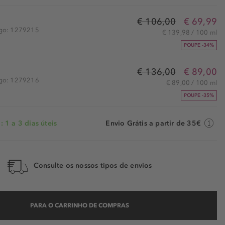
€ 106,00
€ 69,99
tigo: 1279215
€ 139,98 / 100 ml
POUPE -34%
€ 136,00
€ 89,00
tigo: 1279216
€ 89,00 / 100 ml
POUPE -35%
 1 a 3 dias úteis
Envio Grátis a partir de 35€
Consulte os nossos tipos de envios
PARA O CARRINHO DE COMPRAS