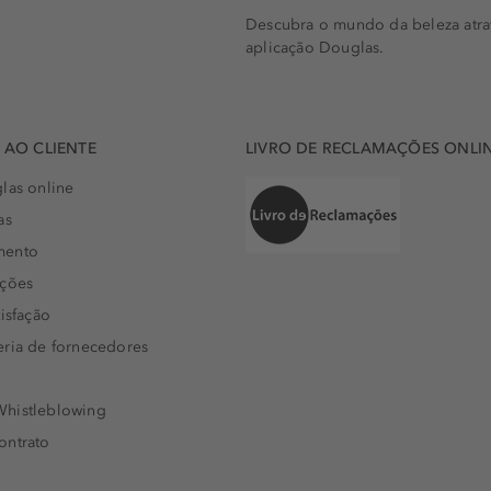
Descubra o mundo da beleza atra
aplicação Douglas.
AO CLIENTE
LIVRO DE RECLAMAÇÕES ONLI
las online
as
mento
uções
isfação
eria de fornecedores
histleblowing
ontrato