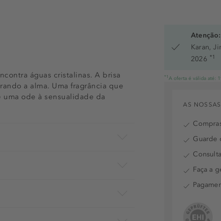
Atenção:
Karan, J
*1
2026
contra águas cristalinas. A brisa
*1
A oferta é válida até:
erando a alma. Uma fragrância que
 é uma ode à sensualidade da
AS NOSSAS
Compras
Guarde o
Consulta
Faça a g
Pagamen