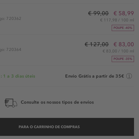
€ 99,00
€ 58,99
igo: 720362
€ 117,98 / 100 ml
POUPE -40%
€ 127,00
€ 83,00
igo: 720364
€ 83,00 / 100 ml
POUPE -35%
 1 a 3 dias úteis
Envio Grátis a partir de 35€
Consulte os nossos tipos de envios
PARA O CARRINHO DE COMPRAS