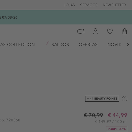
LOJAS
SERVIÇOS
NEWSLETTER
é 07/08/26
AS COLLECTION
SALDOS
OFERTAS
NOVIDADE

+ 44 BEAUTY POINTS
€ 70,99
€ 44,99
igo: 720360
€ 149,97 / 100 ml
POUPE -37%