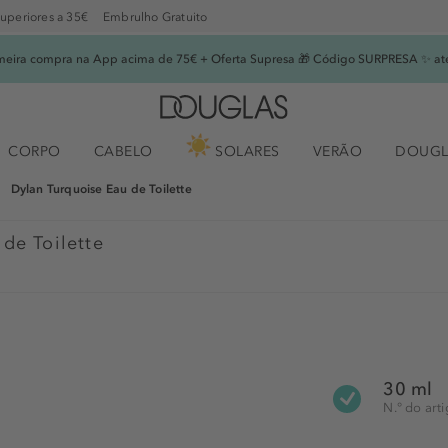
superiores a 35€
Embrulho Gratuito
imeira compra na App acima de 75€ + Oferta Supresa 🎁 Código SURPRESA ✨ at
CORPO
CABELO
SOLARES
VERÃO
DOUGL
Dylan Turquoise Eau de Toilette
de Toilette
30 ml
N.° do art