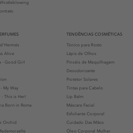
histleblowing
ontrato
PERFUMES
TENDÊNCIAS COSMÉTICAS
 d'Hermés
Tónico para Rosto
s Alive
Lápis de Olhos
a - Good Girl
Pincéis de Maquilhagem
Desodorizante
lion
Protetor Solares
 - My Way
Tintas para Cabelo
 - This is Her!
Lip Balm
nna Born in Roma
Máscara Facial
Esfoliante Corporal
k Orchid
Cuidado Das Mãos
Mademoiselle
Óleo Corporal Mulher