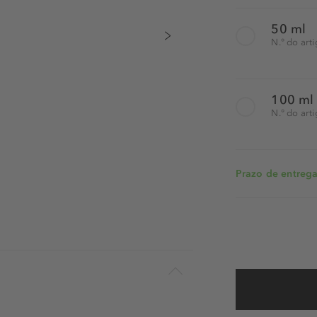
50 ml
N.° do art
100 ml
N.° do art
Prazo de entrega: