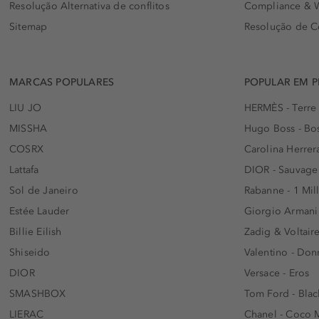
Resolução Alternativa de conflitos
Compliance & W
Sitemap
Resolução de C
MARCAS POPULARES
POPULAR EM 
LIU JO
HERMÈS - Terre
MISSHA
Hugo Boss - Bos
COSRX
Carolina Herrer
Lattafa
DIOR - Sauvage
Sol de Janeiro
Rabanne - 1 Mil
Estée Lauder
Giorgio Armani
Billie Eilish
Zadig & Voltaire
Shiseido
Valentino - Do
DIOR
Versace - Eros
SMASHBOX
Tom Ford - Blac
LIERAC
Chanel - Coco 