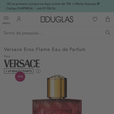
-5€ na primeira compra na App acima de 75€ + Oferta Supresa 🎁
Código SURPRESA ✨ até 07/08/26
MENU
Versace
Eros Flame Eau de Parfum
Eros
+ 69 BEAUTY POINTS
-30%