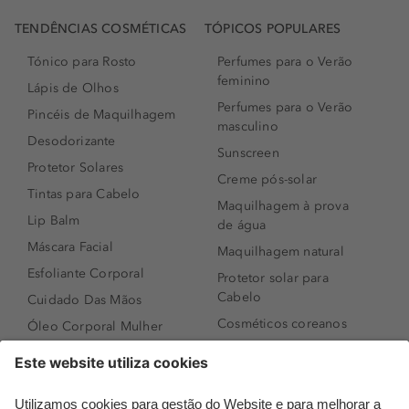
TENDÊNCIAS COSMÉTICAS
TÓPICOS POPULARES
Tónico para Rosto
Perfumes para o Verão
feminino
Lápis de Olhos
Perfumes para o Verão
Pincéis de Maquilhagem
masculino
Desodorizante
Sunscreen
Protetor Solares
Creme pós-solar
Tintas para Cabelo
Maquilhagem à prova
Lip Balm
de água
Máscara Facial
Maquilhagem natural
Esfoliante Corporal
Protetor solar para
Cabelo
Cuidado Das Mãos
Cosméticos coreanos
Óleo Corporal Mulher
Que formato de rosto
Bronzer
tenho?
Creme de Dia
Perfumes árabes
Sérum de Rosto