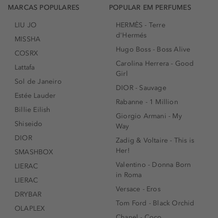
MARCAS POPULARES
POPULAR EM PERFUMES
LIU JO
HERMÈS - Terre
d'Hermés
MISSHA
Hugo Boss - Boss Alive
COSRX
Carolina Herrera - Good
Lattafa
Girl
Sol de Janeiro
DIOR - Sauvage
Estée Lauder
Rabanne - 1 Million
Billie Eilish
Giorgio Armani - My
Shiseido
Way
DIOR
Zadig & Voltaire - This is
Her!
SMASHBOX
Valentino - Donna Born
LIERAC
in Roma
LIERAC
Versace - Eros
DRYBAR
Tom Ford - Black Orchid
OLAPLEX
Chanel - Coco