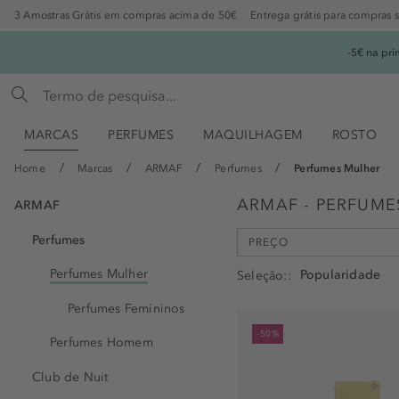
3 Amostras Grátis em compras acima de 50€
Entrega grátis para compras 
-5€ na pr
MARCAS
PERFUMES
MAQUILHAGEM
ROSTO
Home
Marcas
ARMAF
Perfumes
Perfumes Mulher
ARMAF - PERFUME
ARMAF
Perfumes
PREÇO
min
max
Perfumes Mulher
Seleção:
-
€
€
Perfumes Femininos
-50%
Perfumes Homem
Club de Nuit