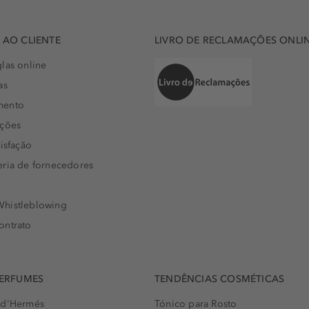
AO CLIENTE
LIVRO DE RECLAMAÇÕES ONLI
las online
as
mento
uções
isfação
eria de fornecedores
histleblowing
ontrato
PERFUMES
TENDÊNCIAS COSMÉTICAS
 d'Hermés
Tónico para Rosto