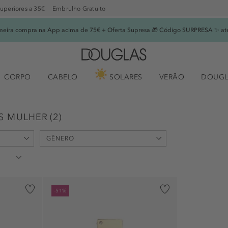
superiores a 35€
Embrulho Gratuito
imeira compra na App acima de 75€ + Oferta Supresa 🎁 Código SURPRESA ✨ at
CORPO
CABELO
SOLARES
VERÃO
DOUGL
S MULHER
(
2
)
GÊNERO
feminino (1)
-51%
unisexo (1)