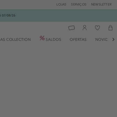
LOJAS
SERVIÇOS
NEWSLETTER
é 07/08/26
AS COLLECTION
SALDOS
OFERTAS
NOVIDADE
