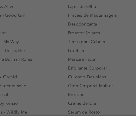
s Alive
Lápis de Olhos
a - Good Girl
Pincéis de Maquilhagem
Desodorizante
lion
Protetor Solares
 - My Way
Tintas para Cabelo
 - This is Her!
Lip Balm
nna Born in Roma
Máscara Facial
Esfoliante Corporal
k Orchid
Cuidado Das Mãos
Mademoiselle
Óleo Corporal Mulher
iesel
Bronzer
 by Kenzo
Creme de Dia
ls - Wildly Me
Sérum de Rosto
- Light Blue
Body mist & Spray corporal
e
Produtos para Cabelo Homem