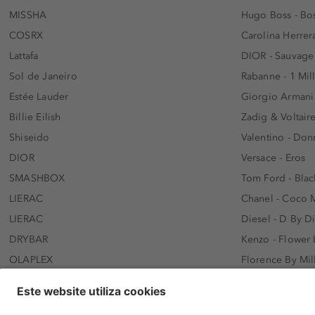
MISSHA
Hugo Boss - Bos
COSRX
Carolina Herrer
Lattafa
DIOR - Sauvage
Sol de Janeiro
Rabanne - 1 Mil
Estée Lauder
Giorgio Armani
Billie Eilish
Zadig & Voltaire
Shiseido
Valentino - Do
DIOR
Versace - Eros
SMASHBOX
Tom Ford - Blac
LIERAC
Chanel - Coco 
LIERAC
Diesel - D By D
DRYBAR
Kenzo - Flower
OLAPLEX
Florence By Mil
AFNAN
Dolce&Gabbana 
SWISS ARABIAN
Lancôme - Idôl