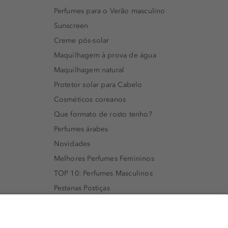
Perfumes para o Verão masculino
Sunscreen
Creme pós-solar
Maquilhagem à prova de água
Maquilhagem natural
Protetor solar para Cabelo
Cosméticos coreanos
Que formato de rosto tenho?
Perfumes árabes
Novidades
Melhores Perfumes Femininos
TOP 10: Perfumes Masculinos
Pestanas Postiças
Creme Rosto Homem
Creme de Barbear & Depilatórios