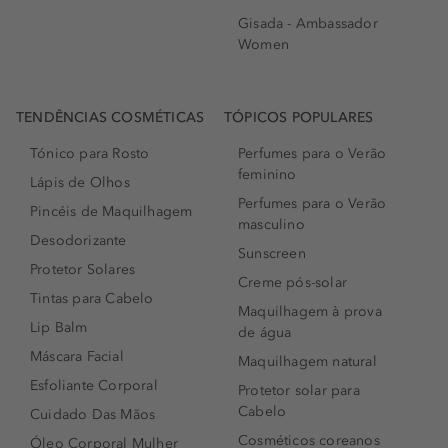
Gisada - Ambassador
Women
TENDÊNCIAS COSMÉTICAS
TÓPICOS POPULARES
Tónico para Rosto
Perfumes para o Verão
feminino
Lápis de Olhos
Perfumes para o Verão
Pincéis de Maquilhagem
masculino
Desodorizante
Sunscreen
Protetor Solares
Creme pós-solar
Tintas para Cabelo
Maquilhagem à prova
Lip Balm
de água
Máscara Facial
Maquilhagem natural
Esfoliante Corporal
Protetor solar para
Cabelo
Cuidado Das Mãos
Cosméticos coreanos
Óleo Corporal Mulher