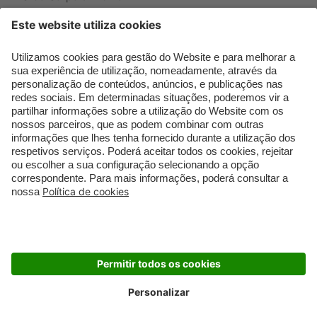
Que formato de rosto
Bronzer
tenho?
Creme de Dia
Perfumes árabes
Sérum de Rosto
Novidades
Body mist & Spray
Melhores Perfumes
corporal
Femininos
Produtos para Cabelo
TOP 10: Perfumes
Homem
Masculinos
Espuma de Limpeza
Pestanas Postiças
Facial
Creme Rosto Homem
Dermocosmética
Creme de Barbear &
Limpeza de Rosto
Depilatórios
Óleos para Cabelo e
Rímel colorido
Séruns
Embalagens Sustentáveis
Luxo Mais Sustentável
Cartão Douglas