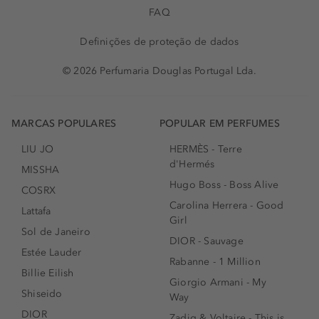
FAQ
Definições de proteção de dados
© 2026 Perfumaria Douglas Portugal Lda.
MARCAS POPULARES
POPULAR EM PERFUMES
LIU JO
HERMÈS - Terre
d'Hermés
MISSHA
Hugo Boss - Boss Alive
COSRX
Carolina Herrera - Good
Lattafa
Girl
Sol de Janeiro
DIOR - Sauvage
Estée Lauder
Rabanne - 1 Million
Billie Eilish
Giorgio Armani - My
Shiseido
Way
DIOR
Zadig & Voltaire - This is