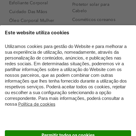
Esfoliante Corporal
Protetor solar para
Cabelo
Cuidado Das Mãos
Cosméticos coreanos
Óleo Corporal Mulher
Que formato de rosto
Bronzer
tenho?
Creme de Dia
Perfumes árabes
Sérum de Rosto
Novidades
Body mist & Spray
Melhores Perfumes
corporal
Femininos
Produtos para Cabelo
TOP 10: Perfumes
Homem
Masculinos
Espuma de Limpeza
Pestanas Postiças
Facial
Creme Rosto Homem
Dermocosmética
Creme de Barbear &
Limpeza de Rosto
Depilatórios
Óleos para Cabelo e
Rímel colorido
Séruns
Embalagens Sustentáveis