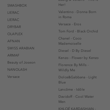
Her!
SMASHBOX
Valentino - Donna Born
LIERAC
in Roma
LIERAC
Versace - Eros
DRYBAR
Tom Ford - Black Orchid
OLAPLEX
Chanel - Coco
AFNAN
Mademoiselle
SWISS ARABIAN
Diesel - D By Diesel
ARMAF
Kenzo - Flower by Kenzo
Beauty of Joseon
Florence By Mills -
NANOLASH
Wildly Me
Versace
Dolce&Gabbana - Light
Blue
Lancôme - Idôle
Davidoff - Cool Water
Men
KHLOÉ KARDASHIAN -