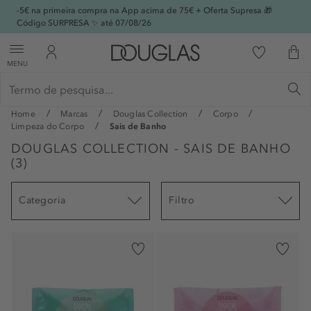
-5€ na primeira compra na App acima de 75€ + Oferta Supresa 🎁
Código SURPRESA ✨ até 07/08/26
MENU
Home
Marcas
Douglas Collection
Corpo
Limpeza do Corpo
Sais de Banho
DOUGLAS COLLECTION - SAIS DE BANHO
(
3
)
Categoria
Filtro