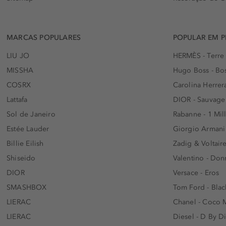
MARCAS POPULARES
POPULAR EM 
LIU JO
HERMÈS - Terre
MISSHA
Hugo Boss - Bos
COSRX
Carolina Herrer
Lattafa
DIOR - Sauvage
Sol de Janeiro
Rabanne - 1 Mil
Estée Lauder
Giorgio Armani
Billie Eilish
Zadig & Voltaire
Shiseido
Valentino - Do
DIOR
Versace - Eros
SMASHBOX
Tom Ford - Blac
LIERAC
Chanel - Coco 
LIERAC
Diesel - D By D