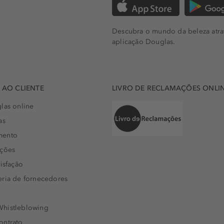
Descubra o mundo da beleza atra
aplicação Douglas.
AO CLIENTE
LIVRO DE RECLAMAÇÕES ONLI
las online
as
mento
uções
isfação
eria de fornecedores
histleblowing
ontrato