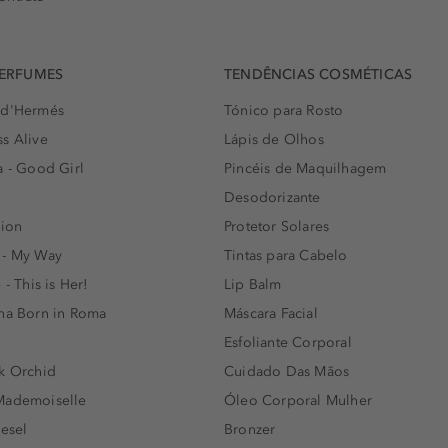
PERFUMES
TENDÊNCIAS COSMÉTICAS
 d'Hermés
Tónico para Rosto
s Alive
Lápis de Olhos
a - Good Girl
Pincéis de Maquilhagem
Desodorizante
lion
Protetor Solares
 - My Way
Tintas para Cabelo
 - This is Her!
Lip Balm
nna Born in Roma
Máscara Facial
Esfoliante Corporal
k Orchid
Cuidado Das Mãos
Mademoiselle
Óleo Corporal Mulher
iesel
Bronzer