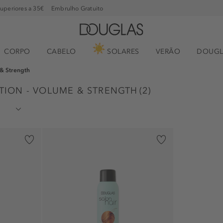
superiores a 35€
Embrulho Gratuito
CORPO
CABELO
SOLARES
VERÃO
DOUGL
& Strength
ION - VOLUME & STRENGTH
(
2
)