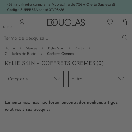
-5€ na primeira compra na App acima de 75€ + Oferta Supresa 🎁
Código SURPRESA ✨ até 07/08/26
MENU
Home
Marcas
Kylie Skin
Rosto
Cuidados de Rosto
Coffrets Cremes
KYLIE SKIN - COFFRETS CREMES
(
0
)
Categoria
Filtro
Lamentamos, mas não foram encontrados nenhuns artigos
relativos à sua pesquisa