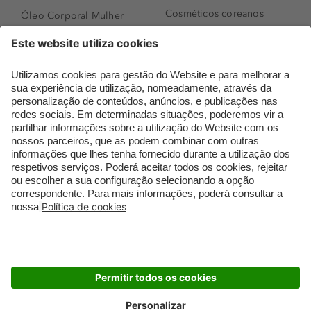
Cosméticos coreanos
Óleo Corporal Mulher
Que formato de rosto
Bronzer
tenho?
Creme de Dia
Perfumes árabes
Sérum de Rosto
Novidades
Body mist & Spray
Melhores Perfumes
corporal
Femininos
Produtos para Cabelo
TOP 10: Perfumes
Homem
Masculinos
Espuma de Limpeza
Pestanas Postiças
Facial
Creme Rosto Homem
Dermocosmética
Creme de Barbear &
Limpeza de Rosto
Depilatórios
Óleos para Cabelo e
Rímel colorido
Séruns
Embalagens Sustentáveis
Luxo Mais Sustentável