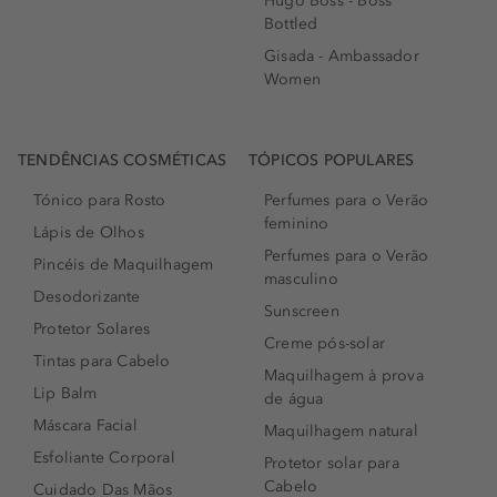
Hugo Boss - Boss
Bottled
Gisada - Ambassador
Women
TENDÊNCIAS COSMÉTICAS
TÓPICOS POPULARES
Tónico para Rosto
Perfumes para o Verão
feminino
Lápis de Olhos
Perfumes para o Verão
Pincéis de Maquilhagem
masculino
Desodorizante
Sunscreen
Protetor Solares
Creme pós-solar
Tintas para Cabelo
Maquilhagem à prova
Lip Balm
de água
Máscara Facial
Maquilhagem natural
Esfoliante Corporal
Protetor solar para
Cabelo
Cuidado Das Mãos