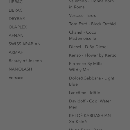
Valentino - Donna Born
LIERAC
in Roma
LIERAC
Versace - Eros
DRYBAR
Tom Ford - Black Orchid
OLAPLEX
Chanel - Coco
AFNAN
Mademoiselle
SWISS ARABIAN
Diesel - D By Diesel
ARMAF
Kenzo - Flower by Kenzo
Beauty of Joseon
Florence By Mills -
NANOLASH
Wildly Me
Versace
Dolce&Gabbana - Light
Blue
Lancôme - Idôle
Davidoff - Cool Water
Men
KHLOÉ KARDASHIAN -
Xo Khloè