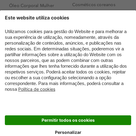
Cosméticos coreanos
Óleo Corporal Mulher
Que formato de rosto
Bronzer
tenho?
Creme de Dia
Perfumes árabes
Sérum de Rosto
Novidades
Body mist & Spray
Melhores Perfumes
corporal
Femininos
Produtos para Cabelo
TOP 10: Perfumes
Homem
Masculinos
Espuma de Limpeza
Pestanas Postiças
Facial
Creme Rosto Homem
Dermocosmética
Creme de Barbear &
Limpeza de Rosto
Depilatórios
Óleos para Cabelo e
Rímel colorido
Séruns
Embalagens Sustentáveis
Luxo Mais Sustentável
Cartão Douglas