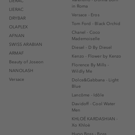
LIERAC
in Roma
LIERAC
Versace - Eros
DRYBAR
Tom Ford - Black Orchid
OLAPLEX
Chanel - Coco
AFNAN
Mademoiselle
SWISS ARABIAN
Diesel - D By Diesel
ARMAF
Kenzo - Flower by Kenzo
Beauty of Joseon
Florence By Mills -
NANOLASH
Wildly Me
Versace
Dolce&Gabbana - Light
Blue
Lancôme - Idôle
Davidoff - Cool Water
Men
KHLOÉ KARDASHIAN -
Xo Khloè
Hugo Boss - Boss