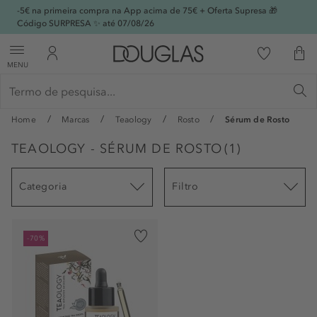
-5€ na primeira compra na App acima de 75€ + Oferta Supresa 🎁
Código SURPRESA ✨ até 07/08/26
MENU
Home
Marcas
Teaology
Rosto
Sérum de Rosto
TEAOLOGY - SÉRUM DE ROSTO
(
1
)
Categoria
Filtro
-70%