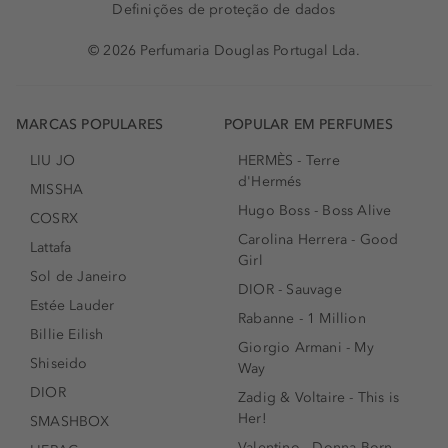
Definições de proteção de dados
© 2026 Perfumaria Douglas Portugal Lda.
MARCAS POPULARES
POPULAR EM PERFUMES
LIU JO
HERMÈS - Terre
d'Hermés
MISSHA
Hugo Boss - Boss Alive
COSRX
Carolina Herrera - Good
Lattafa
Girl
Sol de Janeiro
DIOR - Sauvage
Estée Lauder
Rabanne - 1 Million
Billie Eilish
Giorgio Armani - My
Shiseido
Way
DIOR
Zadig & Voltaire - This is
Her!
SMASHBOX
Valentino - Donna Born