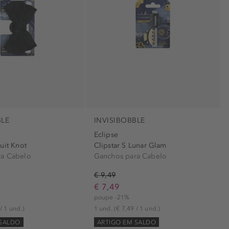
BLE
INVISIBOBBLE
Eclipse
uit Knot
Clipstar S Lunar Glam
ra Cabelo
Ganchos para Cabelo
€ 9,49
€ 7,49
poupe -21%
/ 1 und.)
1 und.
(€ 7,49 / 1 und.)
 SALDO
ARTIGO EM SALDO