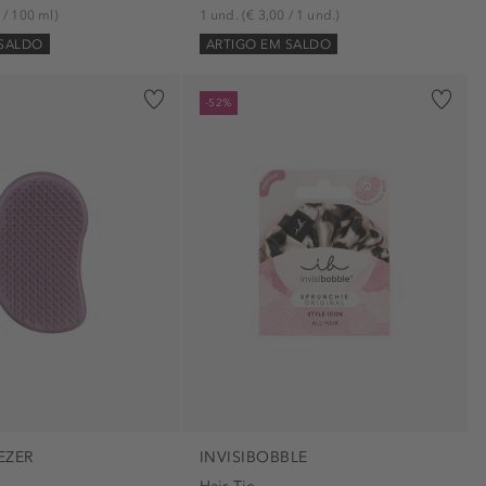
 / 100 ml)
1 und.
(€ 3,00 / 1 und.)
 SALDO
ARTIGO EM SALDO
-52%
EZER
INVISIBOBBLE