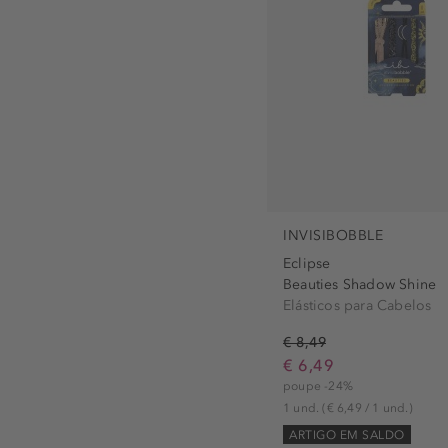
INVISIBOBBLE
Eclipse
Beauties Shadow Shine
Elásticos para Cabelos
€ 8,49
€ 6,49
poupe -24%
1 und.
(€ 6,49 / 1 und.)
ARTIGO EM SALDO