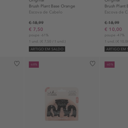
Original
Original
Brush Plant Base Orange
Brush Plant 
Escova de Cabelo
Escova de C
€ 18,99
€ 18,99
€ 7,50
€ 10,00
poupe -61%
poupe -47%
1 und.
(€ 7,50 / 1 und.)
1 und.
(€ 10,0
ARTIGO EM SALDO
ARTIGO EM
-68%
-60%