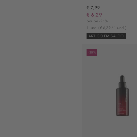
€ 7,99
€ 6,29
poupe -21%
1 und.
(€ 6,29 / 1 und.)
ARTIGO EM SALDO
-30%