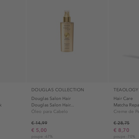
Escova de Cabelo (2)
pescoço (1)
Set (2)
Coloração (1)
Condicionador (1)
Criança (1)
Hair Mist (1)
Máscara para Cabelo (1)
Spray de Cabelo (1)
Óleo para Cabelo (1)
DOUGLAS COLLECTION
TEAOLOGY
Douglas Salon Hair
Hair Care
k
Douglas Salon Hair...
Matcha Repa
Óleo para Cabelo
Creme de Pe
€ 14,99
€ 28,75
€ 5,00
€ 8,70
poupe -67%
poupe -70%