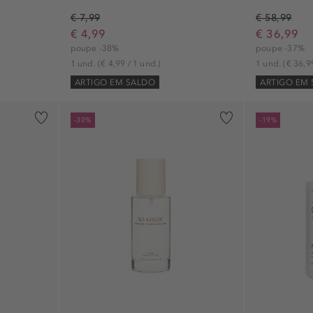
€ 7,99
€ 58,99
€ 4,99
€ 36,99
poupe -38%
poupe -37%
1 und.
(€ 4,99 / 1 und.)
1 und.
(€ 36,9
ARTIGO EM SALDO
ARTIGO EM
-30%
-19%