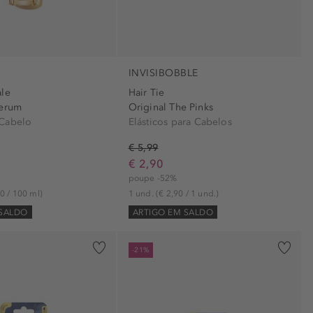
INVISIBOBBLE
ale
Hair Tie
Serum
Original The Pinks
 Cabelo
Elásticos para Cabelos
€ 5,99
€ 2,90
poupe -52%
0 / 100 ml)
1 und.
(€ 2,90 / 1 und.)
 SALDO
ARTIGO EM SALDO
-21%