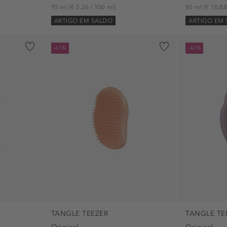
95 ml
(€ 5,26 / 100 ml)
80 ml
(€ 10,88
ARTIGO EM SALDO
ARTIGO EM
-61%
-47%
TANGLE TEEZER
TANGLE TE