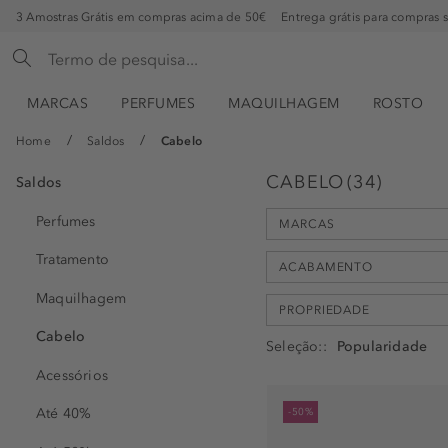
3 Amostras Grátis em compras acima de 50€
Entrega grátis para compras 
MARCAS
PERFUMES
MAQUILHAGEM
ROSTO
Home
Saldos
Cabelo
CABELO
(
34
)
Saldos
Perfumes
MARCAS
Tratamento
ACABAMENTO
Maquilhagem
PROPRIEDADE
Arganicare (4)
Cabelo
Disney (1)
Seleção:
brilhante (1)
Douglas Collection (1)
Acessórios
natural (1)
anti-friz (1)
Florence By Mills (2)
Até 40%
-50%
Anti-oxidante (1)
GARNIER (3)