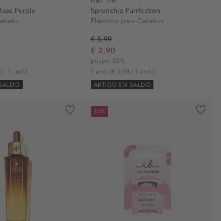
Hair Tie
Base Purple
Sprunchie Purrfection
abelo
Elásticos para Cabelos
€ 5,99
€ 2,90
poupe -52%
0 / 1 und.)
1 und.
(€ 2,90 / 1 und.)
 SALDO
ARTIGO EM SALDO
-52%