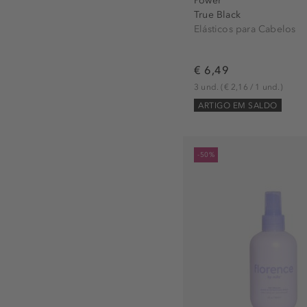
Power
True Black
Elásticos para Cabelos
€ 6,49
3 und.
(€ 2,16 / 1 und.)
ARTIGO EM SALDO
-50%