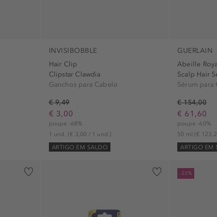
INVISIBOBBLE
GUERLAIN
Hair Clip
Abeille Roy
Clipstar Clawdia
Scalp Hair 
Ganchos para Cabelo
Sérum para
€ 9,49
€ 154,00
€ 3,00
€ 61,60
poupe -68%
poupe -60%
1 und.
(€ 3,00 / 1 und.)
50 ml
(€ 123,2
ARTIGO EM SALDO
ARTIGO EM
-23%