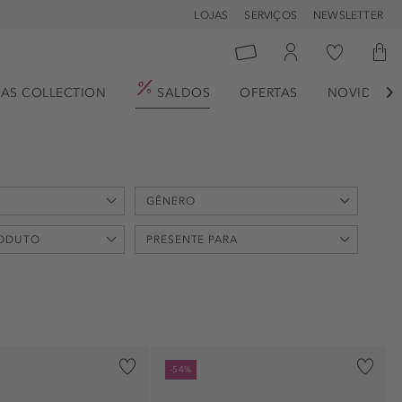
LOJAS
SERVIÇOS
NEWSLETTER
AS COLLECTION
SALDOS
OFERTAS
NOVIDADE

GÊNERO
max
RODUTO
PRESENTE PARA
€
unisexo (19)
feminino (10)
bens (1)
Natal (5)
masculino (1)
one (1)
São Nicolau (5)
-54%
to (2)