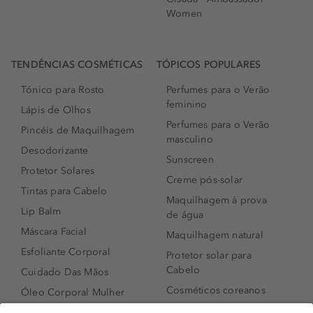
Women
TENDÊNCIAS COSMÉTICAS
TÓPICOS POPULARES
Tónico para Rosto
Perfumes para o Verão
feminino
Lápis de Olhos
Perfumes para o Verão
Pincéis de Maquilhagem
masculino
Desodorizante
Sunscreen
Protetor Solares
Creme pós-solar
Tintas para Cabelo
Maquilhagem à prova
Lip Balm
de água
Máscara Facial
Maquilhagem natural
Esfoliante Corporal
Protetor solar para
Cabelo
Cuidado Das Mãos
Cosméticos coreanos
Óleo Corporal Mulher
Que formato de rosto
Bronzer