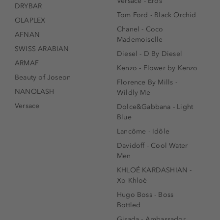
Versace - Eros
DRYBAR
Tom Ford - Black Orchid
OLAPLEX
Chanel - Coco
AFNAN
Mademoiselle
SWISS ARABIAN
Diesel - D By Diesel
ARMAF
Kenzo - Flower by Kenzo
Beauty of Joseon
Florence By Mills -
NANOLASH
Wildly Me
Versace
Dolce&Gabbana - Light
Blue
Lancôme - Idôle
Davidoff - Cool Water
Men
KHLOÉ KARDASHIAN -
Xo Khloè
Hugo Boss - Boss
Bottled
Gisada - Ambassador