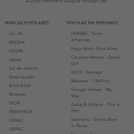
© 2026 Perfumaria Douglas Portugal Lda.
MARCAS POPULARES
POPULAR EM PERFUMES
LIU JO
HERMÈS - Terre
d'Hermés
MISSHA
Hugo Boss - Boss Alive
COSRX
Carolina Herrera - Good
Lattafa
Girl
Sol de Janeiro
DIOR - Sauvage
Estée Lauder
Rabanne - 1 Million
Billie Eilish
Giorgio Armani - My
Shiseido
Way
DIOR
Zadig & Voltaire - This is
Her!
SMASHBOX
Valentino - Donna Born
LIERAC
in Roma
LIERAC