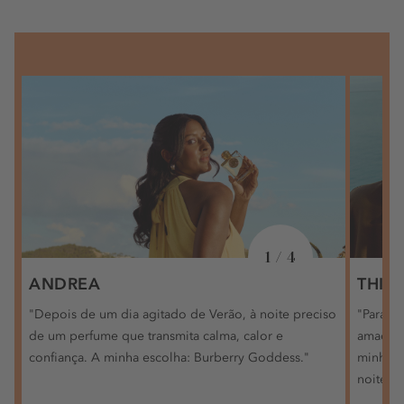
1 / 4
ANDREA
THIE
"Depois de um dia agitado de Verão, à noite preciso
"Para um
de um perfume que transmita calma, calor e
amadeir
confiança. A minha escolha: Burberry Goddess."
minhas 
noites i