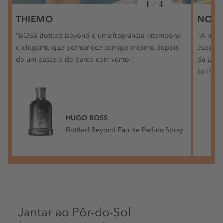
1 / 4
THIEMO
NOR
"BOSS Bottled Beyond é uma fragrância intemporal
"A minh
e elegante que permanece comigo mesmo depois
especia
de um passeio de barco com vento."
da Lanc
brilho 
HUGO BOSS
Bottled Beyond Eau de Parfum Spray
Jantar ao Pôr-do-Sol