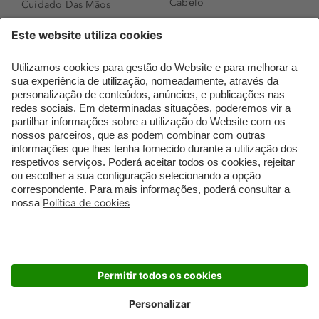
Cabelo
Cuidado Das Mãos
Cosméticos coreanos
Óleo Corporal Mulher
Que formato de rosto
Bronzer
tenho?
Creme de Dia
Perfumes árabes
Sérum de Rosto
Novidades
Body mist & Spray
Melhores Perfumes
corporal
Femininos
Produtos para Cabelo
TOP 10: Perfumes
Homem
Masculinos
Espuma de Limpeza
Pestanas Postiças
Facial
Creme Rosto Homem
Dermocosmética
Creme de Barbear &
Limpeza de Rosto
Depilatórios
Óleos para Cabelo e
Rímel colorido
Séruns
Embalagens Sustentáveis
Luxo Mais Sustentável