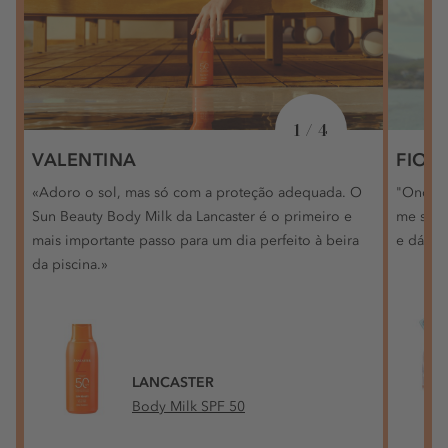
1 / 4
VALENTINA
FION
«Adoro o sol, mas só com a proteção adequada. O
"Onde q
Sun Beauty Body Milk da Lancaster é o primeiro e
me sempr
mais importante passo para um dia perfeito à beira
e dá-me
da piscina.»
LANCASTER
Body Milk SPF 50