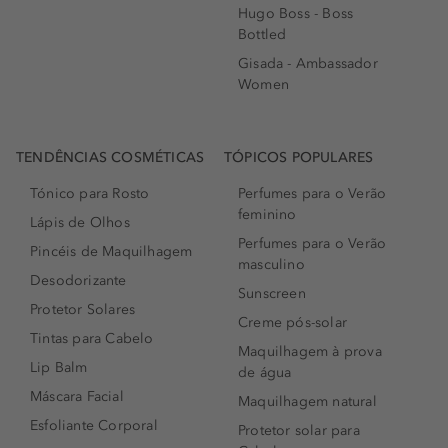
Hugo Boss - Boss
Bottled
Gisada - Ambassador
Women
TENDÊNCIAS COSMÉTICAS
TÓPICOS POPULARES
Tónico para Rosto
Perfumes para o Verão
feminino
Lápis de Olhos
Perfumes para o Verão
Pincéis de Maquilhagem
masculino
Desodorizante
Sunscreen
Protetor Solares
Creme pós-solar
Tintas para Cabelo
Maquilhagem à prova
Lip Balm
de água
Máscara Facial
Maquilhagem natural
Esfoliante Corporal
Protetor solar para