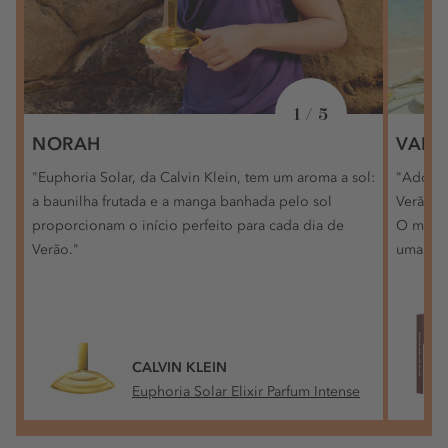
1 / 5
NORAH
VALE
"Euphoria Solar, da Calvin Klein, tem um aroma a sol:
"Adoro 
a baunilha frutada e a manga banhada pelo sol
Verão e
proporcionam o início perfeito para cada dia de
O meu K
Verão."
uma maq
CALVIN KLEIN
Euphoria Solar Elixir Parfum Intense