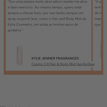
"Sou uma pessoa muito ativa adoro manter-me ativa
"A prot
e fazer exercício. Ao mesmo tempo, quero estar
tenho s
sempre a cheirar bem, por isso tenho sempre um
de borb
spray corporal leve, como o Hair and Body Mist da
Imperfe
Kylie Cosmetics, em todas as minhas sacos de
que os 
ginástica."
KYLIE JENNER FRAGRANCES
Cosmic 2.0 Hair & Body Mist Vanilla Dew