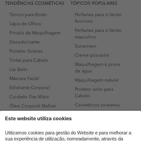
TENDÊNCIAS COSMÉTICAS
TÓPICOS POPULARES
Tónico para Rosto
Perfumes para o Verão
feminino
Lápis de Olhos
Perfumes para o Verão
Pincéis de Maquilhagem
masculino
Desodorizante
Sunscreen
Protetor Solares
Creme pós-solar
Tintas para Cabelo
Maquilhagem à prova
Lip Balm
de água
Máscara Facial
Maquilhagem natural
Esfoliante Corporal
Protetor solar para
Cabelo
Cuidado Das Mãos
Cosméticos coreanos
Óleo Corporal Mulher
Que formato de rosto
Bronzer
tenho?
Creme de Dia
Perfumes árabes
Sérum de Rosto
Novidades