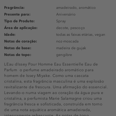
Fragrância:
amadeirado, aromático
Presente para:
Aniversário
Tipo de Produto:
Spray
Área de aplicação:
decote, pescoço
Idade:
todas as faixas etárias, vegan
Notas de coração:
noz-moscada
Notas de base:
madeira de gujak
Notas de topo:
gengibre
LEau dIssey Pour Homme Eau Essentielle Eau de
Parfum  o perfume amadeirado aromático para
homem de Issey Miyake. Como uma cascata
cristalina, esta fragrância masculina é uma explosão
revitalizante de frescura. Uma afirmação do essencial.
Levando-o numa viagem ao coração da água pura e
cristalina, a perfumista Marie Salamagne criou uma
fragrância fresca e sofisticada, construída em torno
de uma nota aquática aromática amadeirada,
intensamente refrescante. As notas de topo