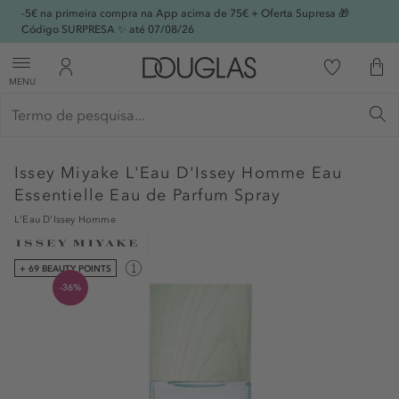
-5€ na primeira compra na App acima de 75€ + Oferta Supresa 🎁
Código SURPRESA ✨ até 07/08/26
MENU
Issey Miyake
L'Eau D'Issey Homme Eau
Essentielle Eau de Parfum Spray
L'Eau D'Issey Homme
+ 69 BEAUTY POINTS
-36%