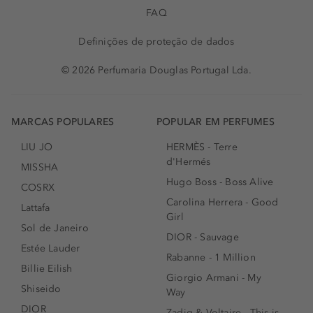
FAQ
Definições de proteção de dados
© 2026 Perfumaria Douglas Portugal Lda.
MARCAS POPULARES
POPULAR EM PERFUMES
LIU JO
HERMÈS - Terre
d'Hermés
MISSHA
Hugo Boss - Boss Alive
COSRX
Carolina Herrera - Good
Lattafa
Girl
Sol de Janeiro
DIOR - Sauvage
Estée Lauder
Rabanne - 1 Million
Billie Eilish
Giorgio Armani - My
Shiseido
Way
DIOR
Zadig & Voltaire - This is