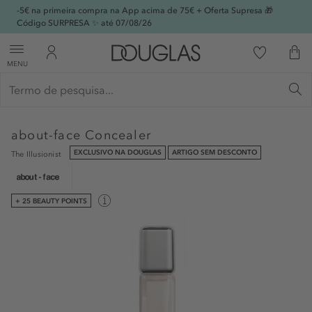
-5€ na primeira compra na App acima de 75€ + Oferta Supresa 🎁
Código SURPRESA ✨ até 07/08/26
MENU
about-face
Concealer
EXCLUSIVO NA DOUGLAS
ARTIGO SEM DESCONTO
The Illusionist
+ 25 BEAUTY POINTS