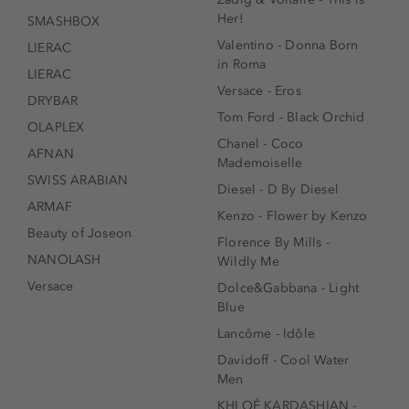
Her!
SMASHBOX
Valentino - Donna Born
LIERAC
in Roma
LIERAC
Versace - Eros
DRYBAR
Tom Ford - Black Orchid
OLAPLEX
Chanel - Coco
AFNAN
Mademoiselle
SWISS ARABIAN
Diesel - D By Diesel
ARMAF
Kenzo - Flower by Kenzo
Beauty of Joseon
Florence By Mills -
NANOLASH
Wildly Me
Versace
Dolce&Gabbana - Light
Blue
Lancôme - Idôle
Davidoff - Cool Water
Men
KHLOÉ KARDASHIAN -