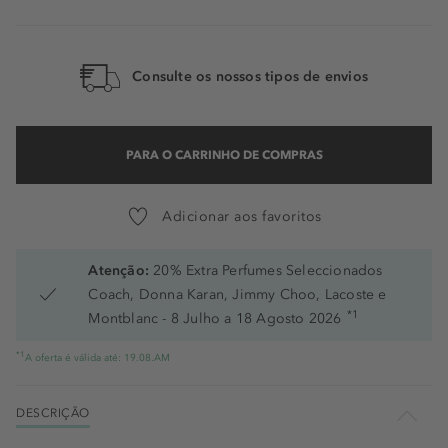
L2 Neutral
L2 Olive
Consulte os nossos tipos de envios
Lm1 Neutral
Lm2 Olive
PARA O CARRINHO DE COMPRAS
M1 Neutral
M2 Olive
Adicionar aos favoritos
Lm1 Warm Olive
Atenção:
20% Extra Perfumes Seleccionados
Coach, Donna Karan, Jimmy Choo, Lacoste e
*1
Montblanc - 8 Julho a 18 Agosto 2026
*1
A oferta é válida até: 19.08.AM
DESCRIÇÃO