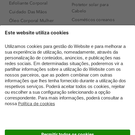
Esfoliante Corporal
Protetor solar para
Cabelo
Cuidado Das Mãos
Cosméticos coreanos
Óleo Corporal Mulher
Que formato de rosto
Bronzer
tenho?
Creme de Dia
Perfumes árabes
Sérum de Rosto
Novidades
Body mist & Spray
Melhores Perfumes
corporal
Femininos
Produtos para Cabelo
TOP 10: Perfumes
Homem
Masculinos
Espuma de Limpeza
Pestanas Postiças
Facial
Creme Rosto Homem
Dermocosmética
Creme de Barbear &
Limpeza de Rosto
Depilatórios
Óleos para Cabelo e
Rímel colorido
Séruns
Embalagens Sustentáveis