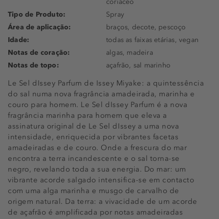
coriáceo
Tipo de Produto:
Spray
Área de aplicação:
braços, decote, pescoço
Idade:
todas as faixas etárias, vegan
Notas de coração:
algas, madeira
Notas de topo:
açafrão, sal marinho
Le Sel dIssey Parfum de Issey Miyake: a quintessência
do sal numa nova fragrância amadeirada, marinha e
couro para homem. Le Sel dIssey Parfum é a nova
fragrância marinha para homem que eleva a
assinatura original de Le Sel dIssey a uma nova
intensidade, enriquecida por vibrantes facetas
amadeiradas e de couro. Onde a frescura do mar
encontra a terra incandescente e o sal torna-se
negro, revelando toda a sua energia. Do mar: um
vibrante acorde salgado intensifica-se em contacto
com uma alga marinha e musgo de carvalho de
origem natural. Da terra: a vivacidade de um acorde
de açafrão é amplificada por notas amadeiradas