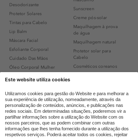
Desodorizante
Sunscreen
Protetor Solares
Creme pós-solar
Tintas para Cabelo
Maquilhagem à prova
Lip Balm
de água
Máscara Facial
Maquilhagem natural
Esfoliante Corporal
Protetor solar para
Cabelo
Cuidado Das Mãos
Cosméticos coreanos
Óleo Corporal Mulher
Que formato de rosto
Bronzer
tenho?
Creme de Dia
Perfumes árabes
Sérum de Rosto
Novidades
Body mist & Spray
Melhores Perfumes
corporal
Femininos
Produtos para Cabelo
TOP 10: Perfumes
Homem
Masculinos
Espuma de Limpeza