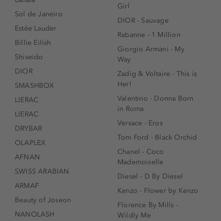
Girl
Sol de Janeiro
DIOR - Sauvage
Estée Lauder
Rabanne - 1 Million
Billie Eilish
Giorgio Armani - My
Shiseido
Way
DIOR
Zadig & Voltaire - This is
Her!
SMASHBOX
Valentino - Donna Born
LIERAC
in Roma
LIERAC
Versace - Eros
DRYBAR
Tom Ford - Black Orchid
OLAPLEX
Chanel - Coco
AFNAN
Mademoiselle
SWISS ARABIAN
Diesel - D By Diesel
ARMAF
Kenzo - Flower by Kenzo
Beauty of Joseon
Florence By Mills -
NANOLASH
Wildly Me